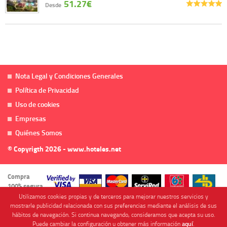
51.27€
Desde
Nota Legal y Condiciones Generales
Política de Privacidad
Uso de cookies
Empresas
Quiénes Somos
© Copyrigth 2026 - www.hoteles.net
Compra
100% segura
Utilizamos cookies propias y de terceros para mejorar nuestros servicios y
mostrarle publicidad relacionada con sus preferencias mediante el análisis de sus
hábitos de navegación. Si continua navegando, consideramos que acepta su uso.
Puede cambiar la configuración u obtener más información
aquí
.