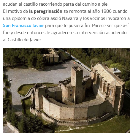
acuden al castillo recorriendo parte del camino a pie.
la peregrinación
El motivo de
se remonta al año 1886 cuando
una epidemia de cólera asoló Navarra y los vecinos invocaron a
San Francisco Javier
para que le pusiera fin. Parece ser que así
fue y desde entonces le agradecen su intervención acudiendo
al Castillo de Javier.