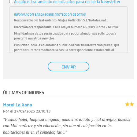
Acepto el tratamiento de mis datos para recibir la Newsletter
INFORMACIÓN BÁSICA SOBRE PROTECCIÓN DE DATOS
Responsable del tratamiento:
Viajes Anticiclón S.L/Hoteles.net
Dirección del responsable:
Calle Mayor número 46,30893 Lorca - Murcia
Finalidad:
sus datos serán usados para poder atender sus solicitudes y
prestarle nuestros servicios.
Publicidad:
solo le enviaremos publicidad con su autorización previa, que
podrá facilitarnos mediante la casilla correspondiente establecida al
efecto.
Base Jurídica:
únicamente trataremos sus datos con su consentimiento
ENVIAR
previo, que podrá facilitarnos mediante la casilla correspondiente
establecida al efecto.
Destinatarios:
con carácter general, sólo el personal de nuestra entidad
que esté debidamente autorizado podrá tener conocimiento de la
información que le pedimos. No se comunicarán datos a terceros.
ÚLTIMAS OPINIONES
Derechos:
tiene derecho a saber qué información tenemos sobre usted,
corregirla y eliminarla, tal y como se explica en la información adicional
Hotel La Xana
disponible en nuestra página web.
Información complementaria:
Puede consultar la información adicional y
Por
el 27/09/2025 23:10:13
detallada sobre cómo tratamos sus datos en la
política de privacidad
"Pésimo hotel, limpieza ninguna, inmovilisrio roto y mal arrerglo, dueñas
con Mal carácter y sin educación, sin aire ni calefacción en las
habitaciones ni en el comedor, las…"