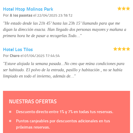
Hotel Htop Molinos Park
Por
A los pasotas
el 22/04/2025 23:18:12
"He estado desde las 21h 45’ hasta las 23h 15’ llamando para que me
digan la dirección exacta. Han llegado dos personas mayores y mañana a
primera hora he de pasar a recogerlas.Todo…"
Hotel Los Tilos
Por
Charo
el 01/04/2025 17:44:54
"Estuve alojada la semana pasada...No creo que reúna condiciones para
ser habitado. El polvo de la entrada, pasillo y habitación , no se había
limpiado en todo el invierno, además de…"
NUESTRAS OFERTAS
Descuento directo entre
1%
y
7%
en todas tus reservas.
Puntos canjeables por descuentos adicionales en tus
próximas reservas.