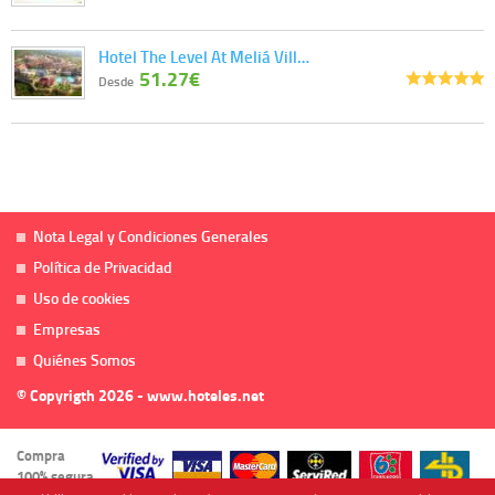
Hotel The Level At Meliá Vill…
51.27€
Desde
Nota Legal y Condiciones Generales
Política de Privacidad
Uso de cookies
Empresas
Quiénes Somos
© Copyrigth 2026 - www.hoteles.net
Compra
100% segura