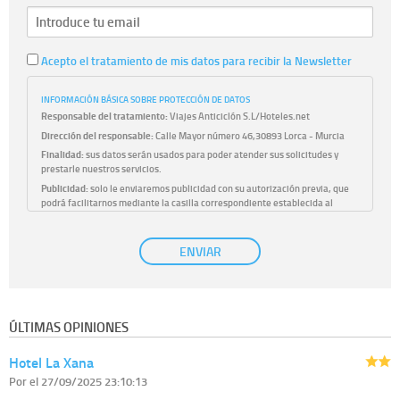
Acepto el tratamiento de mis datos para recibir la Newsletter
INFORMACIÓN BÁSICA SOBRE PROTECCIÓN DE DATOS
Responsable del tratamiento:
Viajes Anticiclón S.L/Hoteles.net
Dirección del responsable:
Calle Mayor número 46,30893 Lorca - Murcia
Finalidad:
sus datos serán usados para poder atender sus solicitudes y
prestarle nuestros servicios.
Publicidad:
solo le enviaremos publicidad con su autorización previa, que
podrá facilitarnos mediante la casilla correspondiente establecida al
efecto.
Base Jurídica:
únicamente trataremos sus datos con su consentimiento
ENVIAR
previo, que podrá facilitarnos mediante la casilla correspondiente
establecida al efecto.
Destinatarios:
con carácter general, sólo el personal de nuestra entidad
que esté debidamente autorizado podrá tener conocimiento de la
información que le pedimos. No se comunicarán datos a terceros.
ÚLTIMAS OPINIONES
Derechos:
tiene derecho a saber qué información tenemos sobre usted,
corregirla y eliminarla, tal y como se explica en la información adicional
Hotel La Xana
disponible en nuestra página web.
Información complementaria:
Puede consultar la información adicional y
Por
el 27/09/2025 23:10:13
detallada sobre cómo tratamos sus datos en la
política de privacidad