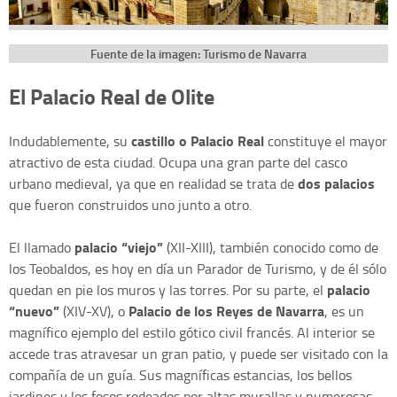
Fuente de la imagen: Turismo de Navarra
El Palacio Real de Olite
castillo o Palacio Real
Indudablemente, su
constituye el mayor
atractivo de esta ciudad. Ocupa una gran parte del casco
dos palacios
urbano medieval, ya que en realidad se trata de
que fueron construidos uno junto a otro.
palacio “viejo”
El llamado
(XII-XIII), también conocido como de
los Teobaldos, es hoy en día un Parador de Turismo, y de él sólo
palacio
quedan en pie los muros y las torres. Por su parte, el
“nuevo”
Palacio de los Reyes de Navarra
(XIV-XV), o
, es un
magnífico ejemplo del estilo gótico civil francés. Al interior se
accede tras atravesar un gran patio, y puede ser visitado con la
compañía de un guía. Sus magníficas estancias, los bellos
jardines y los fosos rodeados por altas murallas y numerosas