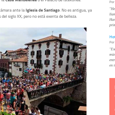
Po
"He
Iglesia de Santiago
cámara ante la
. No es antigua, ya
lla
 del siglo XX, pero no está exenta de belleza.
Han
pri
Hot
Po
"Es
reú
ent
en 