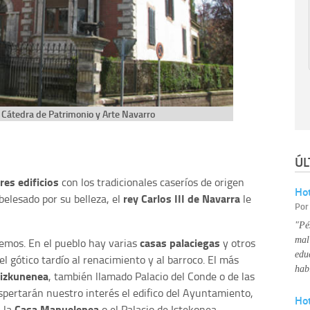
 Cátedra de Patrimonio y Arte Navarro
ÚL
tres edificios
con los tradicionales caseríos de origen
Hot
rey Carlos III de Navarra
mbelesado por su belleza, el
le
Po
"Pé
mal
casas palaciegas
mos. En el pueblo hay varias
y otros
edu
del gótico tardío al renacimiento y al barroco. El más
hab
rizkunenea
, también llamado Palacio del Conde o de las
pertarán nuestro interés el edifico del Ayuntamiento,
Ho
,
Casa Manuelenea
la
o el Palacio de Istekonea.