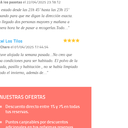
Información complementaria:
Puede consultar
r
A los pasotas
el 22/04/2025 23:18:12
la información adicional y detallada sobre cómo
 estado desde las 21h 45’ hasta las 23h 15’
tratamos sus datos en la
política de privacidad
mando para que me digan la dirección exacta.
 llegado dos personas mayores y mañana a
mera hora he de pasar a recogerlas.Todo…"
el Los Tilos
r
Charo
el 01/04/2025 17:44:54
tuve alojada la semana pasada...No creo que
na condiciones para ser habitado. El polvo de la
rada, pasillo y habitación , no se había limpiado
todo el invierno, además de…"
NUESTRAS OFERTAS
Descuento directo entre
1%
y
7%
en todas
tus reservas.
Puntos canjeables por descuentos
adicionales en tus próximas reservas.