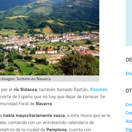
DE
Eli
a imagen: Turismo en Navarra
río Bidasoa
Elizondo
 por el
, también llamado Baztán,
OT
 norte de España que no hay que dejar de conocer. Se
Navarra
Comunidad Foral de
.
Cor
Ca
habla mayoritariamente vasca
de
, a este municipio se le
Al
alle, contando con un entretenido calendario de
Elg
Pamplona
ómetros de la ciudad de
, cuenta con