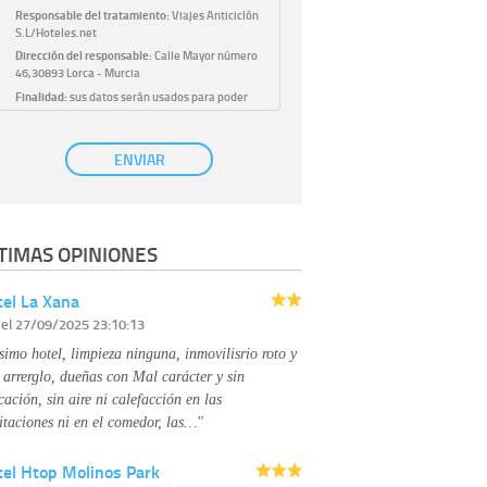
Responsable del tratamiento:
Viajes Anticiclón
S.L/Hoteles.net
Dirección del responsable:
Calle Mayor número
46,30893 Lorca - Murcia
Finalidad:
sus datos serán usados para poder
atender sus solicitudes y prestarle nuestros
servicios.
Publicidad:
solo le enviaremos publicidad con su
ENVIAR
autorización previa, que podrá facilitarnos
mediante la casilla correspondiente
establecida al efecto.
Base Jurídica:
únicamente trataremos sus datos
TIMAS OPINIONES
con su consentimiento previo, que podrá
facilitarnos mediante la casilla correspondiente
establecida al efecto.
el La Xana
Destinatarios:
con carácter general, sólo el
r
el 27/09/2025 23:10:13
personal de nuestra entidad que esté
debidamente autorizado podrá tener
simo hotel, limpieza ninguna, inmovilisrio roto y
conocimiento de la información que le pedimos.
No se comunicarán datos a terceros.
 arrerglo, dueñas con Mal carácter y sin
Derechos:
tiene derecho a saber qué
cación, sin aire ni calefacción en las
información tenemos sobre usted, corregirla y
itaciones ni en el comedor, las…"
eliminarla, tal y como se explica en la
información adicional disponible en nuestra
tel Htop Molinos Park
página web.