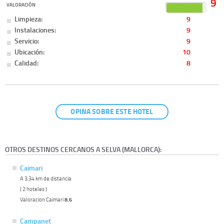
9
VALORACIÓN
Limpieza:
9
Instalaciones:
9
Servicio:
9
Ubicación:
10
Calidad:
8
OPINA SOBRE ESTE HOTEL
OTROS DESTINOS CERCANOS A SELVA (MALLORCA):
Caimari
A 3.34 km de distancia
( 2 hoteles )
Valoracion Caimari
8.6
Campanet