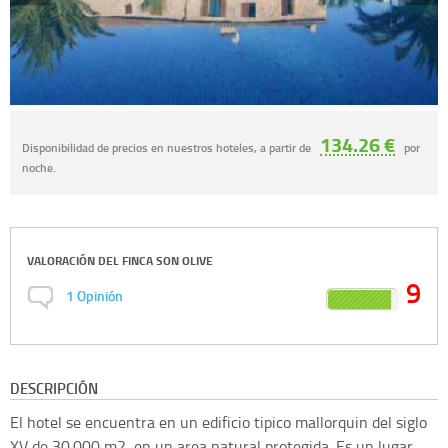
134.26 €
Disponibilidad de precios en nuestros hoteles, a partir de
por
noche.
VALORACIÓN DEL
FINCA SON OLIVE
9
1
Opinión
DESCRIPCIÓN
El hotel se encuentra en un edificio tipico mallorquin del siglo
XV de 30.000 m2, en un area natural protegida. Es un lugar