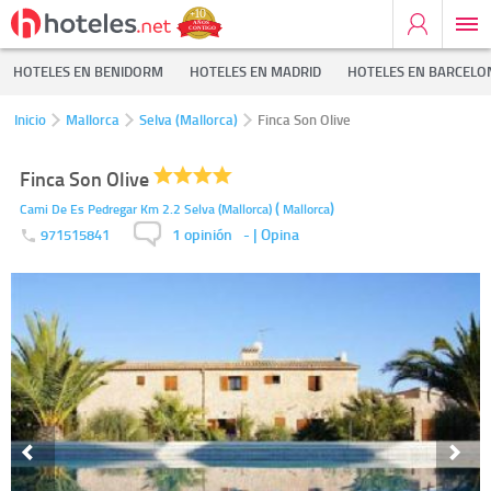
HOTELES EN BENIDORM
HOTELES EN MADRID
HOTELES EN BARCELO
Inicio
Mallorca
Selva (Mallorca)
Finca Son Olive
Finca Son Olive
(
)
Cami De Es Pedregar Km 2.2
Selva (Mallorca)
Mallorca
1 opinión
-
| Opina
971515841