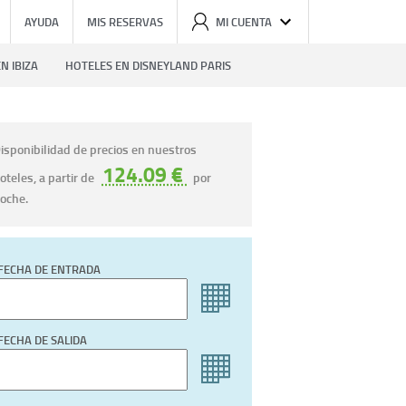
AYUDA
MIS RESERVAS
MI CUENTA
N IBIZA
HOTELES EN DISNEYLAND PARIS
isponibilidad de precios en nuestros
124.09 €
oteles, a partir de
por
oche.
FECHA DE ENTRADA
FECHA DE SALIDA