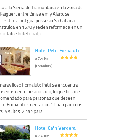
to a la Sierra de Tramuntana en la zona de
Raiguer , entre Binisalem y Alaro, se
cuentra la antigua possesio Sa Cabana
nstruida en 1578 y recien reformada en un
fortable hotel rural, c...
Hotel Petit Fornalutx
a 7.4 Km
(Fornalutx)
maravilloso Fornalutx Petit se encuentra
celentemente posicionado, lo que lo hace
comendado para personas que deseen
itar Fornalutx. Cuenta con 12 hab para dos
s, 4 suites, 2 hab para ...
Hotel Ca'n Verdera
a 7.4 Km