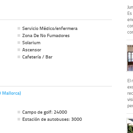
Jun
Es 
en
co
Servicio Médico/enfermera
con
Zona De No Fumadores
Solarium
Ascensor
Cafetería / Bar
El 
ex
0 Mallorca)
re
vis
per
Campo de golf: 24000
Estación de autobuses: 3000