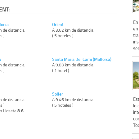
ENT:
En
lorca
Orient
en 
m de distancia
A 3.62 km de distancia
tr
s )
( 5 hoteles )
ins
sen
x
Santa Maria Del Cami (Mallorca)
m de distancia
A 9.83 km de distancia
s )
( 1 hotel )
Soller
Est
m de distancia
A 9.46 km de distancia
s )
( 5 hoteles )
lo 
8.6
on Lloseta
in
con
Tod