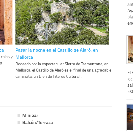
ant
Ay
pl
enc
ca
Pasar la noche en el Castillo de Alaró, en
Mallorca
 calas y
os
Rodeado por la espectacular Sierra de Tramuntana, en
Mallorca, el Castillo de Alaró es el final de una agradable
El 
caminata, un Bien de Interés Cultural...
loc
sal
Est
Minibar
Balcón/Terraza