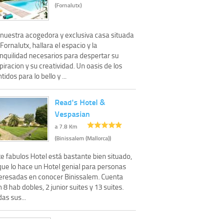
(Fornalutx)
 nuestra acogedora y exclusiva casa situada
Fornalutx, hallara el espacio y la
anquilidad necesarios para despertar su
piracion y su creatividad. Un oasis de los
tidos para lo bello y ...
Read's Hotel &
Vespasian
a 7.8 Km
(Binissalem (Mallorca))
e fabulos Hotel está bastante bien situado,
que lo hace un Hotel genial para personas
teresadas en conocer Binissalem. Cuenta
 8 hab dobles, 2 junior suites y 13 suites.
as sus...