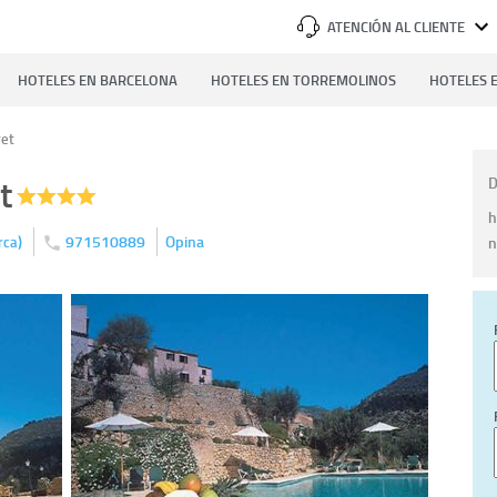
ATENCIÓN AL CLIENTE
HOTELES EN BARCELONA
HOTELES EN TORREMOLINOS
HOTELES E
ret
t
D
h
)
971510889
Opina
n
rca