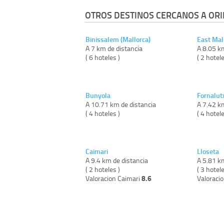
OTROS DESTINOS CERCANOS A ORI
Binissalem (Mallorca)
East Mal
A 7 km de distancia
A 8.05 k
( 6 hoteles )
( 2 hotele
Bunyola
Fornalut
A 10.71 km de distancia
A 7.42 k
( 4 hoteles )
( 4 hotele
Caimari
Lloseta
A 9.4 km de distancia
A 5.81 k
( 2 hoteles )
( 3 hotele
8.6
Valoracion Caimari
Valoraci