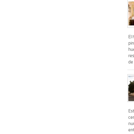
El 
pin
hu
res
de 
Est
ce
nu
en