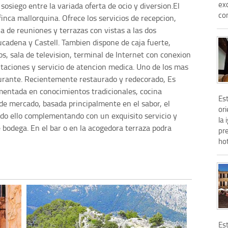
exc
sosiego entre la variada oferta de ocio y diversion.El
con
inca mallorquina. Ofrece los servicios de recepcion,
a de reuniones y terrazas con vistas a las dos
adena y Castell. Tambien dispone de caja fuerte,
os, sala de television, terminal de Internet con conexion
bitaciones y servicio de atencion medica. Uno de los mas
aurante. Recientemente restaurado y redecorado, Es
mentada en conocimientos tradicionales, cocina
Est
de mercado, basada principalmente en el sabor, el
ori
 Todo ello complementando con un exquisito servicio y
la 
 bodega. En el bar o en la acogedora terraza podra
pre
hot
Est