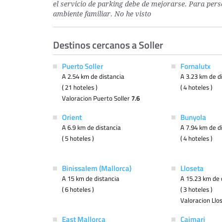
el servicio de parking debe de mejorarse. Para pers
ambiente familiar. No he visto
Destinos cercanos a Soller
Puerto Soller
Fornalutx
A 2.54 km de distancia
A 3.23 km de d
( 21 hoteles )
( 4 hoteles )
Valoracion Puerto Soller
7.6
Orient
Bunyola
A 6.9 km de distancia
A 7.94 km de d
( 5 hoteles )
( 4 hoteles )
Binissalem (Mallorca)
Lloseta
A 15 km de distancia
A 15.23 km de 
( 6 hoteles )
( 3 hoteles )
Valoracion Llo
East Mallorca
Caimari