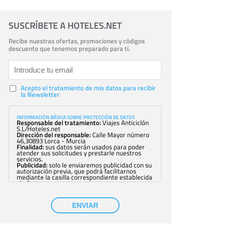
SUSCRÍBETE A HOTELES.NET
Recibe nuestras ofertas, promociones y códigos
descuento que tenemos preparado para ti.
Acepto el tratamiento de mis datos para recibir
la Newsletter
INFORMACIÓN BÁSICA SOBRE PROTECCIÓN DE DATOS
Responsable del tratamiento:
Viajes Anticiclón
S.L/Hoteles.net
Dirección del responsable:
Calle Mayor número
46,30893 Lorca - Murcia
Finalidad:
sus datos serán usados para poder
atender sus solicitudes y prestarle nuestros
servicios.
Publicidad:
solo le enviaremos publicidad con su
autorización previa, que podrá facilitarnos
mediante la casilla correspondiente establecida
al efecto.
Base Jurídica:
únicamente trataremos sus datos
con su consentimiento previo, que podrá
facilitarnos mediante la casilla correspondiente
ENVIAR
establecida al efecto.
Destinatarios:
con carácter general, sólo el
personal de nuestra entidad que esté
debidamente autorizado podrá tener