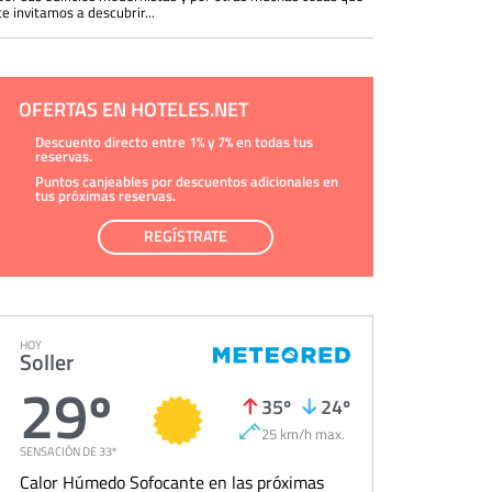
te invitamos a descubrir...
OFERTAS EN HOTELES.NET
Descuento directo entre 1% y 7% en todas tus
reservas.
Puntos canjeables por descuentos adicionales en
tus próximas reservas.
REGÍSTRATE
HOY
Soller
29º
35º
24º
25 km/h max.
SENSACIÓN DE 33º
Calor Húmedo Sofocante en las próximas