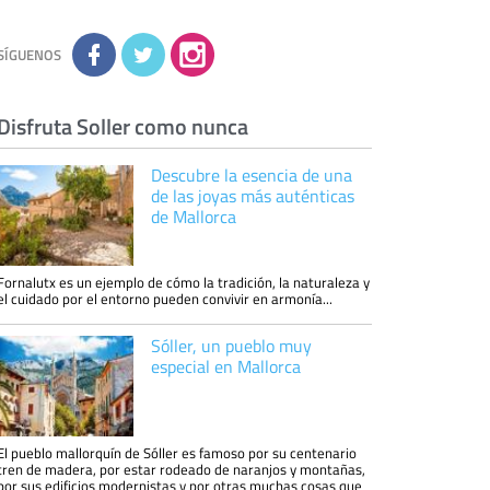
conocimiento de la información que le pedimos.
No se comunicarán datos a terceros.
Derechos:
tiene derecho a saber qué
información tenemos sobre usted, corregirla y
SÍGUENOS
eliminarla, tal y como se explica en la
información adicional disponible en nuestra
página web.
Información complementaria:
Puede consultar
la información adicional y detallada sobre cómo
Disfruta Soller como nunca
tratamos sus datos en la
política de privacidad
Descubre la esencia de una
de las joyas más auténticas
de Mallorca
Fornalutx es un ejemplo de cómo la tradición, la naturaleza y
el cuidado por el entorno pueden convivir en armonía...
Sóller, un pueblo muy
especial en Mallorca
El pueblo mallorquín de Sóller es famoso por su centenario
tren de madera, por estar rodeado de naranjos y montañas,
por sus edificios modernistas y por otras muchas cosas que