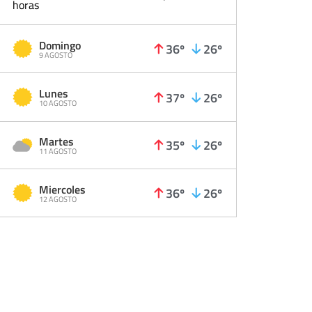
horas
Domingo
36º
26º
9 AGOSTO
Lunes
37º
26º
10 AGOSTO
Martes
35º
26º
11 AGOSTO
Miercoles
36º
26º
12 AGOSTO