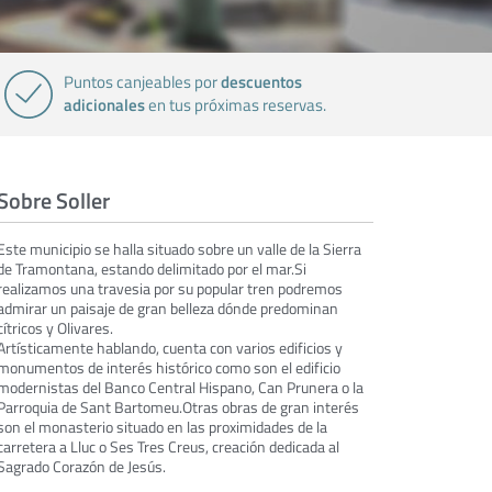
descuentos
Puntos canjeables por
adicionales
en tus próximas reservas.
Sobre Soller
Este municipio se halla situado sobre un valle de la Sierra
de Tramontana, estando delimitado por el mar.Si
realizamos una travesia por su popular tren podremos
admirar un paisaje de gran belleza dónde predominan
cítricos y Olivares.
Artísticamente hablando, cuenta con varios edificios y
monumentos de interés histórico como son el edificio
modernistas del Banco Central Hispano, Can Prunera o la
Parroquia de Sant Bartomeu.Otras obras de gran interés
son el monasterio situado en las proximidades de la
carretera a Lluc o Ses Tres Creus, creación dedicada al
Sagrado Corazón de Jesús.