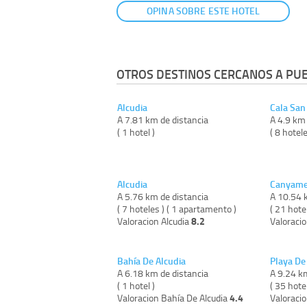
OPINA SOBRE ESTE HOTEL
OTROS DESTINOS CERCANOS A PU
Alcudia
Cala San
A 7.81 km de distancia
A 4.9 km 
( 1 hotel )
( 8 hotel
Alcudia
Canyame
A 5.76 km de distancia
A 10.54 
( 7 hoteles ) ( 1 apartamento )
( 21 hote
8.2
Valoracion Alcudia
Valoraci
Bahía De Alcudia
Playa De
A 6.18 km de distancia
A 9.24 k
( 1 hotel )
( 35 hote
4.4
Valoracion Bahía De Alcudia
Valoraci