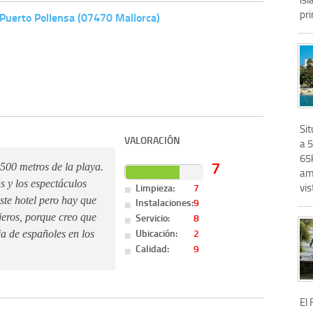
pri
 Puerto Pollensa (07470 Mallorca)
Sit
VALORACIÓN
a 5
65
7
 500 metros de la playa.
am
s y los espectáculos
Limpieza:
7
vis
te hotel pero hay que
Instalaciones:
9
Servicio:
8
jeros, porque creo que
Ubicación:
2
a de españoles en los
Calidad:
9
El