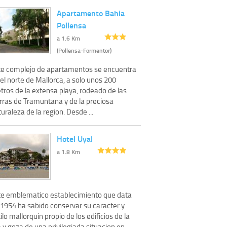
Apartamento Bahia
Pollensa
a 1.6 Km
(Pollensa-Formentor)
te complejo de apartamentos se encuentra
el norte de Mallorca, a solo unos 200
tros de la extensa playa, rodeado de las
erras de Tramuntana y de la preciosa
uraleza de la region. Desde ...
Hotel Uyal
a 1.8 Km
te emblematico establecimiento que data
 1954 ha sabido conservar su caracter y
ilo mallorquin propio de los edificios de la
a y goza de una privilegiada situacion en