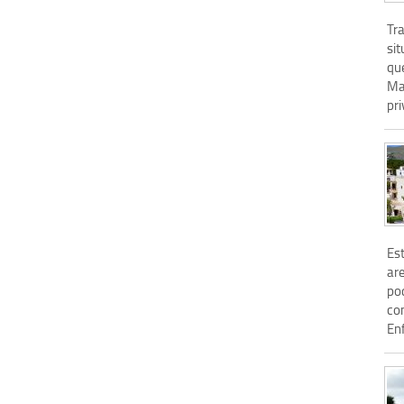
Tra
si
que
Ma
pri
Est
ar
po
co
Enf