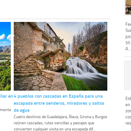
Fe
Sui
ju
55
A...
liar en
4 pueblos con cascadas en España para una
Es
escapada entre senderos, miradores y saltos
en 
de agua
camente
zon
com
Cuatro destinos de Guadalajara, Álava, Girona y Burgos
res
reúnen cascadas, rutas sencillas y paisajes que
convierten cualquier visita en una escapada dif...