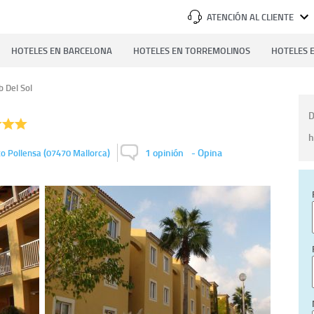
ATENCIÓN AL CLIENTE
HOTELES EN BARCELONA
HOTELES EN TORREMOLINOS
HOTELES E
b Del Sol
D
h
(
)
1 opinión
-
Opina
o Pollensa
07470
Mallorca