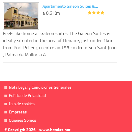
Apartamento Galeon Suites &…
a 0.6 Km
Feels like home at Galeon suites: The Galeon Suites is
ideally situated in the area of Llenaire, just under 1km
from Port Pollença centre and 55 km from Son Sant Joan
, Palma de Mallorca A...
Nota Legal y Condiciones Generales
Política de Privacidad
Uso de cookies
Empresas
Quiénes Somos
© Copyrigth 2026 - www.hoteles.net