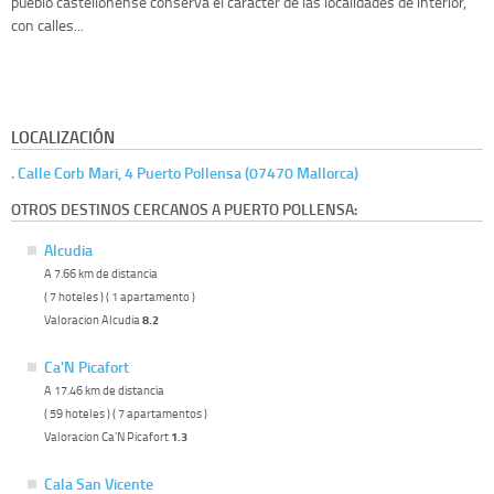
pueblo castellonense conserva el carácter de las localidades de interior,
con calles...
LOCALIZACIÓN
. Calle Corb Mari, 4 Puerto Pollensa (07470 Mallorca)
OTROS DESTINOS CERCANOS A PUERTO POLLENSA:
Alcudia
A 7.66 km de distancia
( 7 hoteles ) ( 1 apartamento )
Valoracion Alcudia
8.2
Ca'N Picafort
A 17.46 km de distancia
( 59 hoteles ) ( 7 apartamentos )
Valoracion Ca'N Picafort
1.3
Cala San Vicente