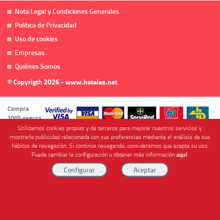
Nota Legal y Condiciones Generales
Política de Privacidad
Uso de cookies
Empresas
Quiénes Somos
© Copyrigth 2026 - www.hoteles.net
Compra
100% segura
Utilizamos cookies propias y de terceros para mejorar nuestros servicios y
mostrarle publicidad relacionada con sus preferencias mediante el análisis de sus
hábitos de navegación. Si continua navegando, consideramos que acepta su uso.
Puede cambiar la configuración u obtener más información
aquí
.
Cofinanciado por
Viajes Anticiclón, S.L. Agencia de Viajes Online - C.I. MU-107-2-25. C/ Mayor nº46 Bajo,
CP: 30893, Almendricos (Murcia, Spain).
RESERVAR HABITACIÓN