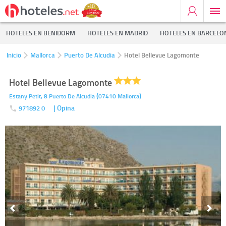
HOTELES EN BENIDORM
HOTELES EN MADRID
HOTELES EN BARCELO
Inicio
Mallorca
Puerto De Alcudia
Hotel Bellevue Lagomonte
Hotel Bellevue Lagomonte
(
)
Estany Petit, 8
Puerto De Alcudia
07410
Mallorca
| Opina
971892 0