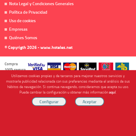
Nota Legal y Condiciones Generales
Política de Privacidad
Uso de cookies
Empresas
Quiénes Somos
© Copyrigth 2026 - www.hoteles.net
Compra
100% segura
Utilizamos cookies propias y de terceros para mejorar nuestros servicios y
mostrarle publicidad relacionada con sus preferencias mediante el análisis de sus
hábitos de navegación. Si continua navegando, consideramos que acepta su uso.
Puede cambiar la configuración u obtener más información
aquí
.
Cofinanciado por
Viajes Anticiclón, S.L. Agencia de Viajes Online - C.I. MU-107-2-25. C/ Mayor nº46 Bajo,
CP: 30893, Almendricos (Murcia, Spain).
RESERVAR HABITACIÓN