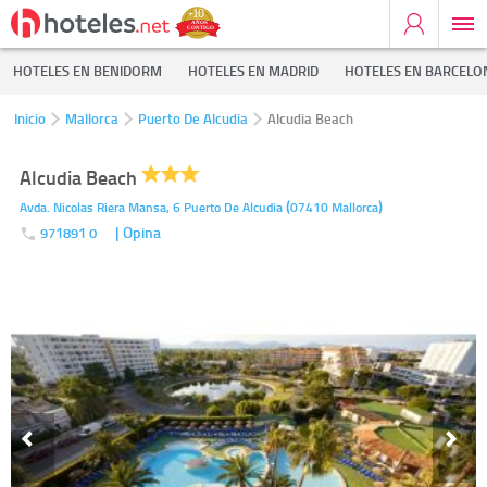
HOTELES EN BENIDORM
HOTELES EN MADRID
HOTELES EN BARCELO
Inicio
Mallorca
Puerto De Alcudia
Alcudia Beach
Alcudia Beach
(
)
Avda. Nicolas Riera Mansa, 6
Puerto De Alcudia
07410
Mallorca
| Opina
971891 0