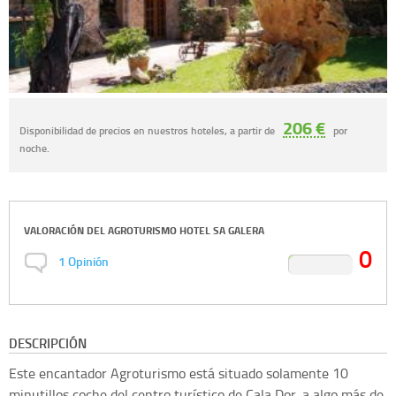
206 €
Disponibilidad de precios en nuestros hoteles, a partir de
por
noche.
VALORACIÓN DEL
AGROTURISMO HOTEL SA GALERA
0
1
Opinión
DESCRIPCIÓN
Este encantador Agroturismo está situado solamente 10
minutillos coche del centro turístico de Cala Dor, a algo más de