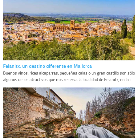
Felanitx, un destino diferente en Mallorca
Buenos vinos, ricas alcaparras, pequeñas calas o un gran castillo son sólo
algunos de los atractivos que nos reserva la localidad de Felanitx, en la i...