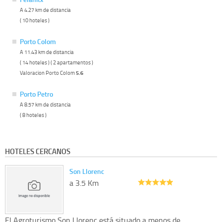
A 4.27 km de distancia
( 10 hoteles )
Porto Colom
A 11.43 km de distancia
( 14 hoteles ) ( 2 apartamentos )
Valoracion Porto Colom
5.6
Porto Petro
A 8.57 km de distancia
( 8 hoteles )
HOTELES CERCANOS
Son Llorenc
a 3.5 Km
El Agroturismo Son Llorenc está situado a menos de