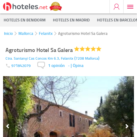
HOTELES EN BENIDORM
HOTELES EN MADRID
HOTELES EN BARCELO
Inicio
Mallorca
Felanitx
Agroturismo Hotel Sa Galera
Agroturismo Hotel Sa Galera
(
)
Ctra. Santanyi Cas Concos Km 6.3,
Felanitx
7208
Mallorca
1 opinión
-
| Opina
971842079