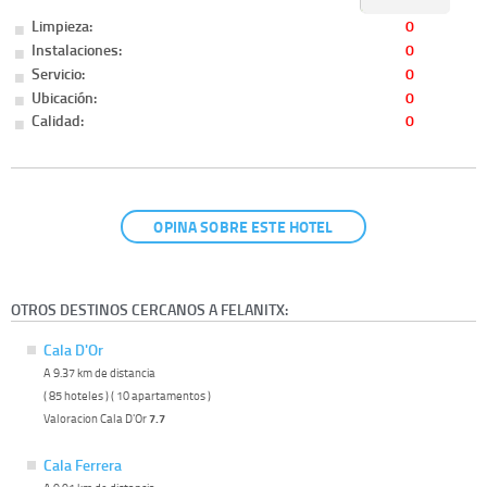
Limpieza:
0
Instalaciones:
0
Servicio:
0
Ubicación:
0
Calidad:
0
OPINA SOBRE ESTE HOTEL
OTROS DESTINOS CERCANOS A FELANITX:
Cala D'Or
A 9.37 km de distancia
( 85 hoteles ) ( 10 apartamentos )
Valoracion Cala D'Or
7.7
Cala Ferrera