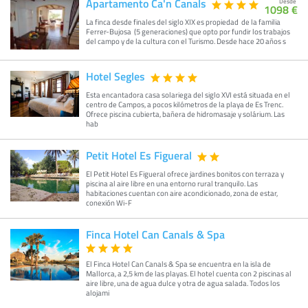
Apartamento Ca'n Canals
Desde
1098 €
La finca desde finales del siglo XIX es propiedad de la familia
Ferrer-Bujosa (5 generaciones) que opto por fundir los trabajos
del campo y de la cultura con el Turismo. Desde hace 20 años s
Hotel Segles
Esta encantadora casa solariega del siglo XVI está situada en el
centro de Campos, a pocos kilómetros de la playa de Es Trenc.
Ofrece piscina cubierta, bañera de hidromasaje y solárium. Las
hab
Petit Hotel Es Figueral
El Petit Hotel Es Figueral ofrece jardines bonitos con terraza y
piscina al aire libre en una entorno rural tranquilo. Las
habitaciones cuentan con aire acondicionado, zona de estar,
conexión Wi-F
Finca Hotel Can Canals & Spa
El Finca Hotel Can Canals & Spa se encuentra en la isla de
Mallorca, a 2,5 km de las playas. El hotel cuenta con 2 piscinas al
aire libre, una de agua dulce y otra de agua salada. Todos los
alojami