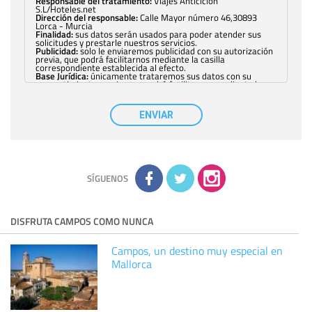
Responsable del tratamiento:
Viajes Anticiclón
S.L/Hoteles.net
Dirección del responsable:
Calle Mayor número 46,30893
Lorca - Murcia
Finalidad:
sus datos serán usados para poder atender sus
solicitudes y prestarle nuestros servicios.
Publicidad:
solo le enviaremos publicidad con su autorización
previa, que podrá facilitarnos mediante la casilla
correspondiente establecida al efecto.
Base Jurídica:
únicamente trataremos sus datos con su
consentimiento previo, que podrá facilitarnos mediante la
casilla correspondiente establecida al efecto.
Destinatarios:
con carácter general, sólo el personal de
nuestra entidad que esté debidamente autorizado podrá
ENVIAR
tener conocimiento de la información que le pedimos. No se
comunicarán datos a terceros.
Derechos:
tiene derecho a saber qué información tenemos
sobre usted, corregirla y eliminarla, tal y como se explica en
la información adicional disponible en nuestra página web.
Información complementaria:
Puede consultar la información
adicional y detallada sobre cómo tratamos sus datos en la
política de privacidad
SÍGUENOS
DISFRUTA CAMPOS COMO NUNCA
Campos, un destino muy especial en
Mallorca