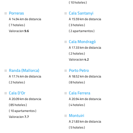
( 10 hoteles )
Porreras
Cala Santanyi
A 14.94 km de distancia
A 15.59 km de distancia
( 7 hoteles )
( 3 hoteles )
Valoracion
9.6
( 2 apartamentos )
Cala Mondragó
A 17.33 km de distancia
( 2 hoteles )
Valoracion
4.2
Randa (Mallorca)
Porto Petro
A 17.74 km de distancia
A 18.52 km de distancia
( 2 hoteles )
( 8 hoteles )
Cala D'Or
Cala Ferrera
A 20.09 km de distancia
A 20.94 km de distancia
( 85 hoteles )
( 4 hoteles )
( 10 apartamentos )
Montuiri
Valoracion
7.7
A 21.83 km de distancia
( 5 hoteles )