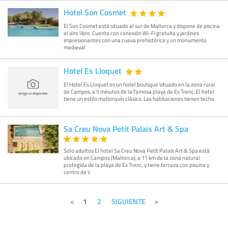
Hotel Son Cosmet
El Son Cosmet está situado al sur de Mallorca y dispone de piscina
al aire libre. Cuenta con conexión Wi-Fi gratuita y jardines
impresionantes con una cueva prehistórica y un monumento
medieval
Hotel Es Lloquet
El Hotel Es Lloquet es un hotel boutique situado en la zona rural
de Campos, a 5 minutos de la famosa playa de Es Trenc. El hotel
tiene un estilo mallorquín clásico. Las habitaciones tienen techo
Sa Creu Nova Petit Palais Art & Spa
Solo adultos El hotel Sa Creu Nova Petit Palais Art & Spa está
ubicado en Campos (Mallorca), a 11 km de la zona natural
protegida de la playa de Es Trenc, y tiene terraza con piscina y
centro de s
1
2
SIGUIENTE