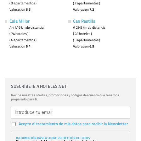
( 3 apartamentos )
( 7 apartamentos )
Valoracion
6.5
Valoracion
7.2
Cala Millor
Can Pastilla
A 41.46 km de distancia
A 29.5 km de distancia
( 74 hoteles )
( 28 hoteles )
( 6 apartamentos )
( 3 apartamentos )
Valoracion
6.4
Valoracion
6.5
SUSCRÍBETE A HOTELES.NET
Recibe nuestras ofertas, promociones y códigos descuento que tenemos
preparado para ti.
Acepto el tratamiento de mis datos para recibir la Newsletter
INFORMACIÓN BÁSICA SOBRE PROTECCIÓN DE DATOS