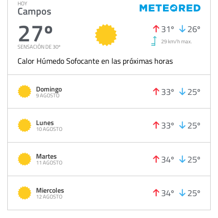
HOY
Campos
27º
31º
26º
29 km/h max.
SENSACIÓN DE 30º
Calor Húmedo Sofocante en las próximas horas
Domingo
33º
25º
9 AGOSTO
Lunes
33º
25º
10 AGOSTO
Martes
34º
25º
11 AGOSTO
Miercoles
34º
25º
12 AGOSTO