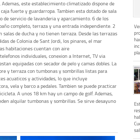
s. Ademas, este establecimiento climatizado dispone de
, caja fuerte y guardarropa. Tambien esta dotado de sala
o de servicio de lavanderia y aparcamiento. 6 de los
 baño completo, terraza y una entrada independiente. 2
Ver
pr
 salas de ducha y no tienen terraza. Desde las terrazas
ha
idas de Colonia de Sant Jordi, los pinares, el mar
in
las habitaciones cuentan con aire
pla
elefonos individuales, conexion a Internet, TV via
n estan equipadas con secador de pelo y camas dobles. La
ibre y terraza con tumbonas y sombrillas listas para
es acuaticos y actividades, lo que incluye
ora, vela y barco a pedales. Tambien se puede practicar
 bicicleta. A unos 18 km hay un campo de golf. Ademas,
eden alquilar tumbonas y sombrillas. Se sirve desayuno
Es
re
hab
Cu
sal