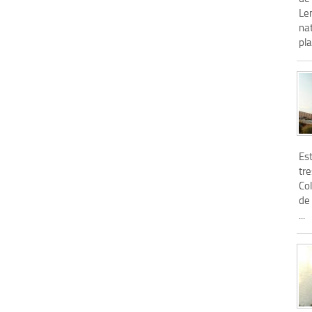
Lem
nat
pla
Es
tr
Col
de 
...