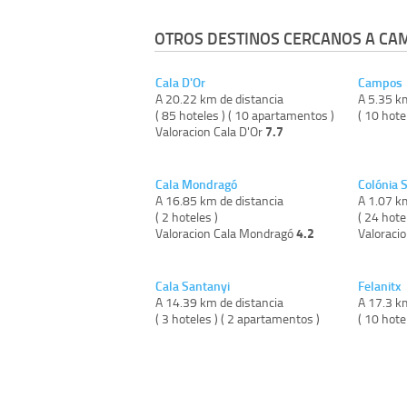
OTROS DESTINOS CERCANOS A CA
Cala D'Or
Campos
A 20.22 km de distancia
A 5.35 k
( 85 hoteles ) ( 10 apartamentos )
( 10 hote
7.7
Valoracion Cala D'Or
Cala Mondragó
Colónia S
A 16.85 km de distancia
A 1.07 k
( 2 hoteles )
( 24 hote
4.2
Valoracion Cala Mondragó
Valoracio
Cala Santanyi
Felanitx
A 14.39 km de distancia
A 17.3 k
( 3 hoteles ) ( 2 apartamentos )
( 10 hote