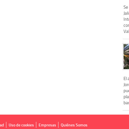
Se 
Jal
Int
co
Val
El 
Jor
pu
pl
bar
dad
Uso de cookies
Empresas
Quiénes Somos