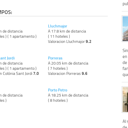
pub
MPOS:
Lluchmajor
m de distancia
A 17.8 km de distancia
les ) ( 1 apartamento )
( 11 hoteles )
9.2
Valoracion Lluchmajor
Si
en 
ant Jordi
Porreras
de
m de distancia
A 20.05 km de distancia
les ) ( 1 apartamento )
( 7 hoteles )
fam
7.0
9.6
n Colónia Sant Jordi
Valoracion Porreras
que
Porto Petro
m de distancia
A 18.25 km de distancia
les )
( 8 hoteles )
Al
de 