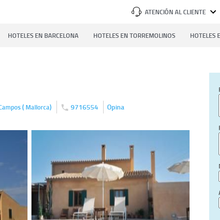
ATENCIÓN AL CLIENTE
HOTELES EN BARCELONA
HOTELES EN TORREMOLINOS
HOTELES E
(
)
9716554
Opina
Campos
Mallorca