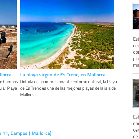
Est
cer
do
pl
mal
llorca
La playa virgen de Es Trenc, en Mallorca
d de Campos
Dotada de un impresionante entorno natural, la Playa
ular Playa
de Es Trenc es una de las mejores playas de la isla de
Mallorca.
Est
en
ce
k 11, Campos ( Mallorca)
de