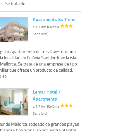
s. Se trata de...
Apartments Es Trenc
a 1.7 Km (Colónia
Sant Jordi)
ngular Apartamento de tres llaves ubicado
la localidad de Colónia Sant Jordi, en la isla
 Mallorca. Se trata de una empresa de tipo
iliar que ofrece un producto de calidad,
 se ...
Lemar Hotel /
Apartments
a 1.7 Km (Colónia
Sant Jordi)
 sur de Mallorca, rodeado de grandes playas
blanca y fina arena, se encuentra el Hotel