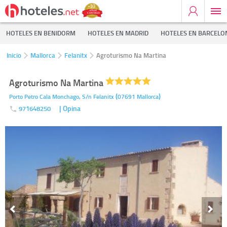
HOTELES EN BENIDORM
HOTELES EN MADRID
HOTELES EN BARCELO
Inicio
Mallorca
Felanitx
Agroturismo Na Martina
Agroturismo Na Martina
(
)
Porto Petro Cala Monchago, S/n
Felanitx
07691
Mallorca
| Opina
971648250