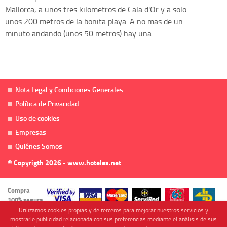
Mallorca, a unos tres kilometros de Cala d'Or y a solo
unos 200 metros de la bonita playa. A no mas de un
minuto andando (unos 50 metros) hay una ...
Nota Legal y Condiciones Generales
Política de Privacidad
Uso de cookies
Empresas
Quiénes Somos
© Copyrigth 2026 - www.hoteles.net
Compra
100% segura
Utilizamos cookies propias y de terceros para mejorar nuestros servicios y
mostrarle publicidad relacionada con sus preferencias mediante el análisis de sus