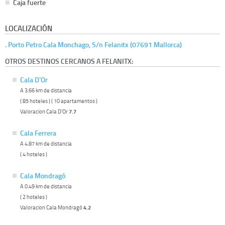
Caja fuerte
LOCALIZACIÓN
. Porto Petro Cala Monchago, S/n Felanitx (07691 Mallorca)
OTROS DESTINOS CERCANOS A FELANITX:
Cala D'Or
A 3.66 km de distancia
( 85 hoteles ) ( 10 apartamentos )
Valoracion Cala D'Or
7.7
Cala Ferrera
A 4.87 km de distancia
( 4 hoteles )
Cala Mondragó
A 0.49 km de distancia
( 2 hoteles )
Valoracion Cala Mondragó
4.2