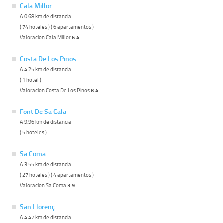
Cala Millor
A 0.68 km de distancia
( 74 hoteles ) ( 6 apartamentos )
Valoracion Cala Millor
6.4
Costa De Los Pinos
A 4.25 km de distancia
( 1 hotel )
Valoracion Costa De Los Pinos
8.4
Font De Sa Cala
A 9.96 km de distancia
( 5 hoteles )
Sa Coma
A 3.55 km de distancia
( 27 hoteles ) ( 4 apartamentos )
Valoracion Sa Coma
3.9
San Llorenç
A 4.47 km de distancia