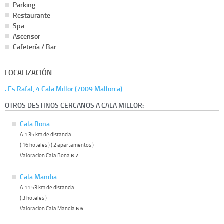
Parking
Restaurante
Spa
Ascensor
Cafetería / Bar
LOCALIZACIÓN
. Es Rafal, 4 Cala Millor (7009 Mallorca)
OTROS DESTINOS CERCANOS A CALA MILLOR:
Cala Bona
A 1.35 km de distancia
( 16 hoteles ) ( 2 apartamentos )
Valoracion Cala Bona
8.7
Cala Mandia
A 11.53 km de distancia
( 3 hoteles )
Valoracion Cala Mandia
6.6