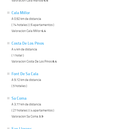
Valoracion Cala Mandia
6.6
Cala Millor
A 0.92 km de distancia
( 74 hoteles ) ( 6 apartamentos )
Valoracion Cala Millor
6.4
Costa De Los Pinos
A 4 km de distancia
( 1 hotel )
Valoracion Costa De Los Pinos
8.4
Font De Sa Cala
A 9.72 km de distancia
( 5 hoteles )
Sa Coma
A 3.77 km de distancia
( 27 hoteles ) ( 4 apartamentos )
Valoracion Sa Coma
3.9
San Llorenç