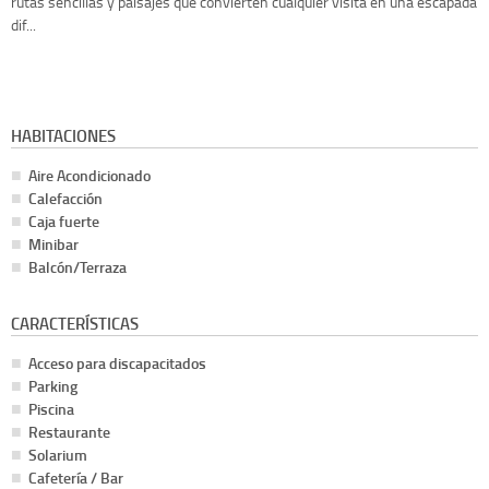
rutas sencillas y paisajes que convierten cualquier visita en una escapada
dif...
HABITACIONES
Aire Acondicionado
Calefacción
Caja fuerte
Minibar
Balcón/Terraza
CARACTERÍSTICAS
Acceso para discapacitados
Parking
Piscina
Restaurante
Solarium
Cafetería / Bar