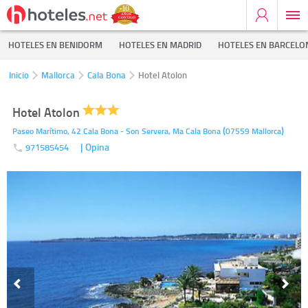
HOTELES EN BENIDORM
HOTELES EN MADRID
HOTELES EN BARCELO
Inicio
Mallorca
Cala Bona
Hotel Atolon
Hotel Atolon
(
)
Paseo Marítimo, 42 Cala Bona - Son Servera, Ma
Cala Bona
07559
Mallorca
| Opina
971585454