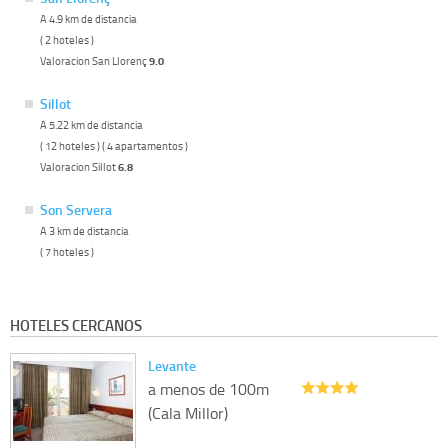
A 4.9 km de distancia
( 2 hoteles )
Valoracion San Llorenç
9.0
Sillot
A 5.22 km de distancia
( 12 hoteles ) ( 4 apartamentos )
Valoracion Sillot
6.8
Son Servera
A 3 km de distancia
( 7 hoteles )
HOTELES CERCANOS
Levante
a menos de 100m
(Cala Millor)