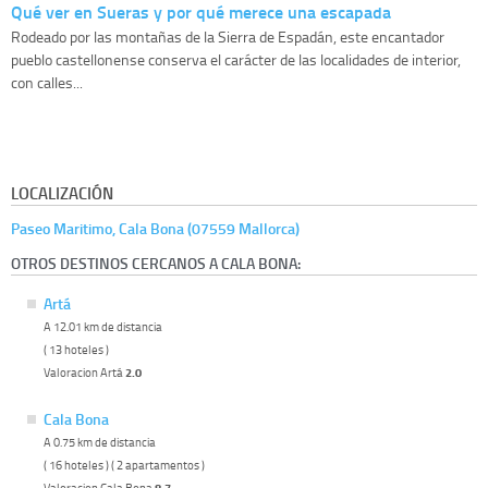
Qué ver en Sueras y por qué merece una escapada
Rodeado por las montañas de la Sierra de Espadán, este encantador
pueblo castellonense conserva el carácter de las localidades de interior,
con calles...
LOCALIZACIÓN
Paseo Maritimo, Cala Bona (07559 Mallorca)
OTROS DESTINOS CERCANOS A CALA BONA:
Artá
A 12.01 km de distancia
( 13 hoteles )
Valoracion Artá
2.0
Cala Bona
A 0.75 km de distancia
( 16 hoteles ) ( 2 apartamentos )
Valoracion Cala Bona