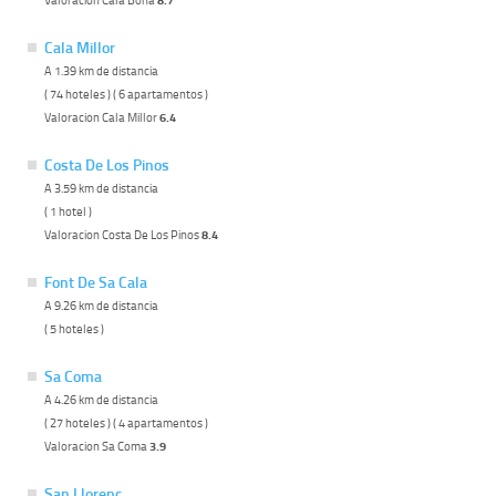
8.7
Cala Millor
A 1.39 km de distancia
( 74 hoteles ) ( 6 apartamentos )
Valoracion Cala Millor
6.4
Costa De Los Pinos
A 3.59 km de distancia
( 1 hotel )
Valoracion Costa De Los Pinos
8.4
Font De Sa Cala
A 9.26 km de distancia
( 5 hoteles )
Sa Coma
A 4.26 km de distancia
( 27 hoteles ) ( 4 apartamentos )
Valoracion Sa Coma
3.9
San Llorenç