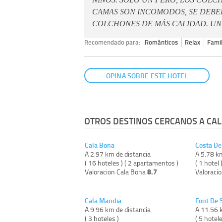
CAMAS SON INCOMODOS, SE DEBE
COLCHONES DE MÁS CALIDAD. UN
Recomendado para:
Románticos
Relax
Famil
OPINA SOBRE ESTE HOTEL
OTROS DESTINOS CERCANOS A CAL
Cala Bona
Costa De
A 2.97 km de distancia
A 5.78 k
( 16 hoteles ) ( 2 apartamentos )
( 1 hotel 
8.7
Valoracion Cala Bona
Valoraci
Cala Mandia
Font De 
A 9.96 km de distancia
A 11.56 
( 3 hoteles )
( 5 hotele