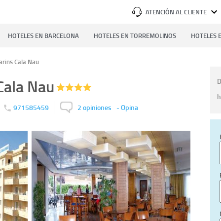
ATENCIÓN AL CLIENTE
HOTELES EN BARCELONA
HOTELES EN TORREMOLINOS
HOTELES E
arins Cala Nau
Cala Nau
D
h
971585459
2 opiniones
-
Opina