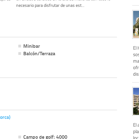
necesario para disfrutar de unas est...
Minibar
El 
Balcón/Terraza
so
mal
of
dis
lorca)
El 
pla
Campo de golf: 4000
lo