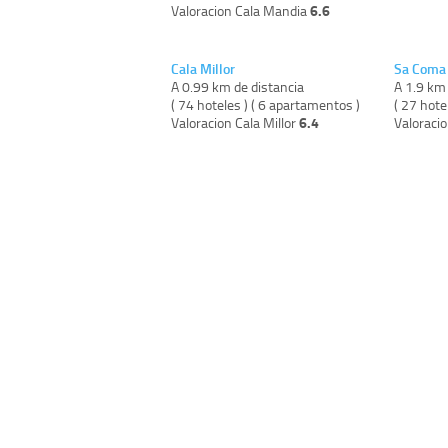
6.6
Valoracion Cala Mandia
Cala Millor
Sa Coma
A 0.99 km de distancia
A 1.9 km 
( 74 hoteles ) ( 6 apartamentos )
( 27 hote
6.4
Valoracion Cala Millor
Valoraci