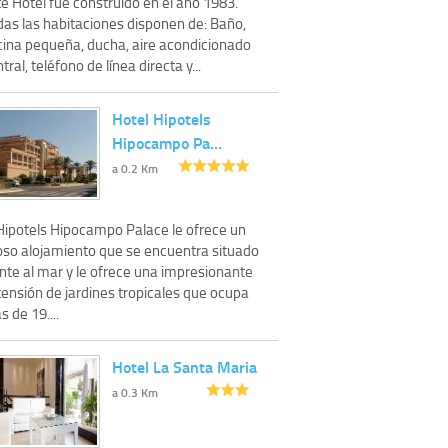
e Hotel fue construido en el año 1983.
das las habitaciones disponen de: Baño,
cina pequeña, ducha, aire acondicionado
tral, teléfono de línea directa y...
Hotel Hipotels
Hipocampo Pa…
a 0.2 Km
 Hipotels Hipocampo Palace le ofrece un
joso alojamiento que se encuentra situado
nte al mar y le ofrece una impresionante
tensión de jardines tropicales que ocupa
 de 19....
Hotel La Santa Maria
a 0.3 Km