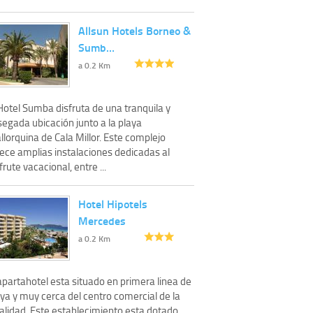
Allsun Hotels Borneo &
Sumb…
a 0.2 Km
Hotel Sumba disfruta de una tranquila y
segada ubicación junto a la playa
lorquina de Cala Millor. Este complejo
rece amplias instalaciones dedicadas al
frute vacacional, entre ...
Hotel Hipotels
Mercedes
a 0.2 Km
apartahotel esta situado en primera linea de
ya y muy cerca del centro comercial de la
calidad. Este establecimiento esta dotado