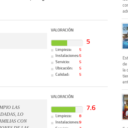
con
adu
VALORACIÓN
5
Limpieza:
5
Instalaciones:
5
Es
Servicio:
5
de 
Ubicación:
5
la
Calidad:
5
tie
ent
VALORACIÓN
7.6
IMPIO LAS
ADADAS, LO
Limpieza:
8
AMILIAS CON
Instalaciones:
9
HONES DE LAS