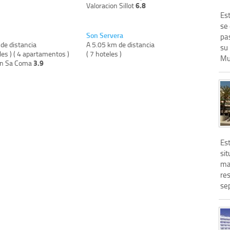
6.8
Valoracion Sillot
Est
se
Son Servera
pas
de distancia
A 5.05 km de distancia
su
les ) ( 4 apartamentos )
( 7 hoteles )
Muy
3.9
on Sa Coma
Es
si
mar
res
se