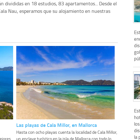
án divididas en 18 estudios, 83 apartamentos... Desde el
 Cala Nau, esperamos que su alojamiento en nuestras
Est
en
di
gol
púb
Es
ho
lo
Las playas de Cala Millor, en Mallorca
di
Hasta con ocho playas cuenta la localidad de Cala Millor,
la 
mejores
un enclave turístico en la isla de Mallorca con todo lo