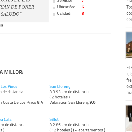
Servicio:
7
Est
Ubicación:
6
To
RIAN DE PONER
co
Calidad:
8
 SALUDO"
cen
ia
El
A MILLOR:
lu
fre
ex
 Los Pinos
San Llorenç
m de distancia
A 3.93 km de distancia
más
)
( 2 hoteles )
8.4
9.0
on Costa De Los Pinos
Valoracion San Llorenç
Sa Cala
Sillot
km de distancia
A 2.86 km de distancia
s )
( 12 hoteles ) ( 4 apartamentos )