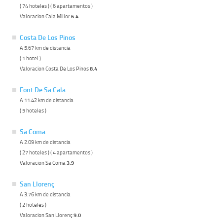
( 74 hoteles ) ( 6 apartamentos )
Valoracion Cala Millor
6.4
Costa De Los Pinos
A 5.67 km de distancia
( 1 hotel )
Valoracion Costa De Los Pinos
8.4
Font De Sa Cala
A 11.42 km de distancia
( 5 hoteles )
Sa Coma
A 2.09 km de distancia
( 27 hoteles ) ( 4 apartamentos )
Valoracion Sa Coma
3.9
San Llorenç
A 3.76 km de distancia
( 2 hoteles )
Valoracion San Llorenç
9.0