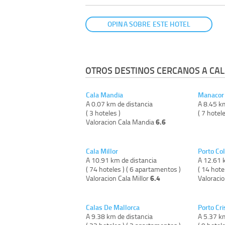
OPINA SOBRE ESTE HOTEL
OTROS DESTINOS CERCANOS A CAL
Cala Mandia
Manacor
A 0.07 km de distancia
A 8.45 k
( 3 hoteles )
( 7 hotele
6.6
Valoracion Cala Mandia
Cala Millor
Porto Co
A 10.91 km de distancia
A 12.61 
( 74 hoteles ) ( 6 apartamentos )
( 14 hote
6.4
Valoracion Cala Millor
Valoraci
Calas De Mallorca
Porto Cri
A 9.38 km de distancia
A 5.37 k