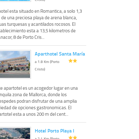
hotel esta situado en Romantica, a solo 1,3
 de una preciosa playa de arena blanca,
uas turquesas y acantilados rocosos. El
tablecimiento esta a 13,5 kilometros de
acor, 8 de Porto Cris...
Aparthotel Santa María
a 1.8 Km (Porto
Cristo)
te apartotel es un acogedor lugar en una
nquila zona de Mallorca, donde los
espedes podran disfrutar de una amplia
riedad de opciones gastronomicas. El
rtotel esta a unos 200 m del cent...
Hotel Porto Playa I
a 2.4 Km (Porto