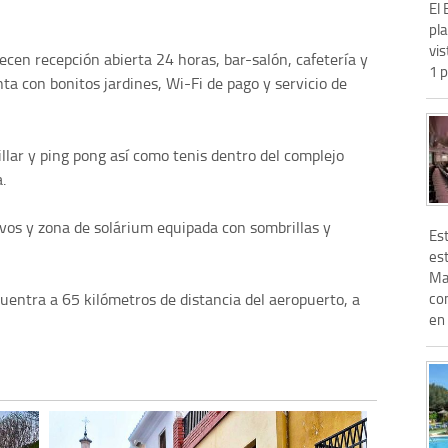
El 
pl
vis
recen recepción abierta 24 horas, bar-salón, cafetería y
1 p
ta con bonitos jardines, Wi-Fi de pago y servicio de
lar y ping pong así como tenis dentro del complejo
.
tivos y zona de solárium equipada con sombrillas y
Es
est
Man
uentra a 65 kilómetros de distancia del aeropuerto, a
con
en e