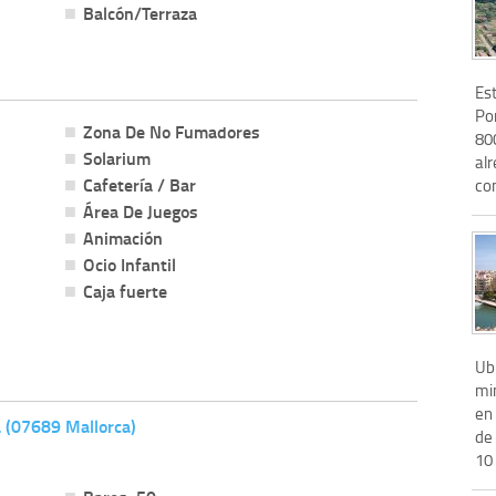
Balcón/Terraza
Es
Por
Zona De No Fumadores
800
Solarium
al
Cafetería / Bar
com
Área De Juegos
Animación
Ocio Infantil
Caja fuerte
Ubi
mi
en 
 (07689 Mallorca)
de 
10 