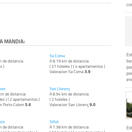
con
A MANDIA:
Es
Sa Coma
ba
m de distancia
A 8.19 km de distancia
s )
( 27 hoteles ) ( 4 apartamentos )
pa
3.9
Valoracion Sa Coma
po
en
lom
San Llorenç
km de distancia
A 8.94 km de distancia
les ) ( 2 apartamentos )
( 2 hoteles )
5.6
9.0
on Porto Colom
Valoracion San Llorenç
sto
Sillot
m de distancia
A 7.38 km de distancia
Est