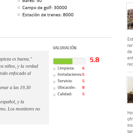
Bares: 50
Campo de golf: 30000
Estación de trenes: 8000
Est
re
VALORACIÓN
de
5.8
en
impieza es buena."
rec
s niños, y la verdad
Limpieza:
6
todo enfocado al
Instalaciones:
5
Servicio:
5
Ubicación:
8
enar a las 19.30
Calidad:
5
español, y la
smo. Los monitores no
Hot
ofr
ins
te