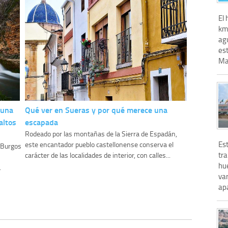
El 
km
ag
es
Man
 una
Qué ver en Sueras y por qué merece una
altos
escapada
Rodeado por las montañas de la Sierra de Espadán,
Es
este encantador pueblo castellonense conserva el
y Burgos
tra
carácter de las localidades de interior, con calles...
hu
.
va
apa