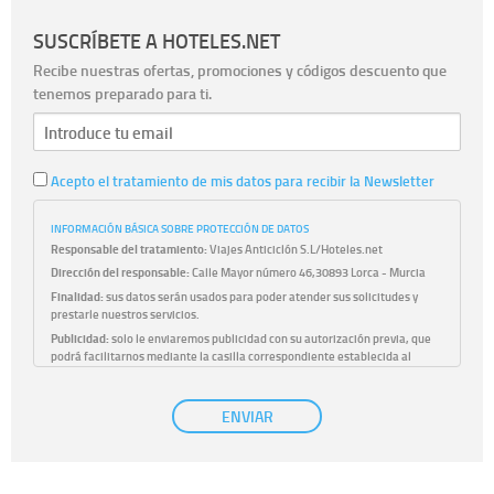
SUSCRÍBETE A HOTELES.NET
Recibe nuestras ofertas, promociones y códigos descuento que
tenemos preparado para ti.
Acepto el tratamiento de mis datos para recibir la Newsletter
INFORMACIÓN BÁSICA SOBRE PROTECCIÓN DE DATOS
Responsable del tratamiento:
Viajes Anticiclón S.L/Hoteles.net
Dirección del responsable:
Calle Mayor número 46,30893 Lorca - Murcia
Finalidad:
sus datos serán usados para poder atender sus solicitudes y
prestarle nuestros servicios.
Publicidad:
solo le enviaremos publicidad con su autorización previa, que
podrá facilitarnos mediante la casilla correspondiente establecida al
efecto.
Base Jurídica:
únicamente trataremos sus datos con su consentimiento
ENVIAR
previo, que podrá facilitarnos mediante la casilla correspondiente
establecida al efecto.
Destinatarios:
con carácter general, sólo el personal de nuestra entidad
que esté debidamente autorizado podrá tener conocimiento de la
información que le pedimos. No se comunicarán datos a terceros.