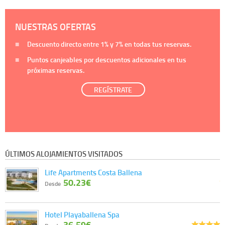
NUESTRAS OFERTAS
Descuento directo entre
1%
y
7%
en todas tus reservas.
Puntos canjeables por descuentos adicionales en tus
próximas reservas.
REGÍSTRATE
ÚLTIMOS ALOJAMIENTOS VISITADOS
Life Apartments Costa Ballena
50.23€
Desde
Hotel Playaballena Spa
36.59€