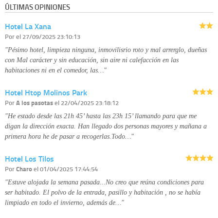
ÚLTIMAS OPINIONES
Derechos:
tiene derecho a saber qué información tenemos sobre usted,
corregirla y eliminarla, tal y como se explica en la información adicional
Hotel La Xana
disponible en nuestra página web.
Información complementaria:
Puede consultar la información adicional y
Por
el 27/09/2025 23:10:13
detallada sobre cómo tratamos sus datos en la
política de privacidad
"Pésimo hotel, limpieza ninguna, inmovilisrio roto y mal arrerglo, dueñas
con Mal carácter y sin educación, sin aire ni calefacción en las
habitaciones ni en el comedor, las…"
Hotel Htop Molinos Park
Por
A los pasotas
el 22/04/2025 23:18:12
"He estado desde las 21h 45’ hasta las 23h 15’ llamando para que me
digan la dirección exacta. Han llegado dos personas mayores y mañana a
primera hora he de pasar a recogerlas.Todo…"
Hotel Los Tilos
Por
Charo
el 01/04/2025 17:44:54
"Estuve alojada la semana pasada...No creo que reúna condiciones para
ser habitado. El polvo de la entrada, pasillo y habitación , no se había
limpiado en todo el invierno, además de…"