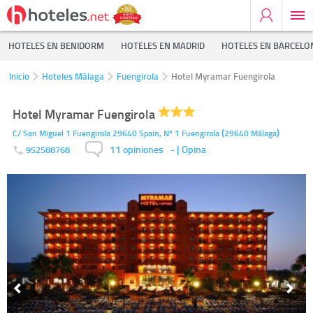
HOTELES EN BENIDORM
HOTELES EN MADRID
HOTELES EN BARCELO
Inicio
Hoteles Málaga
Fuengirola
Hotel Myramar Fuengirola
Hotel Myramar Fuengirola
(
)
C/ San Miguel 1 Fuengirola 29640 Spain, Nº 1
Fuengirola
29640
Málaga
11 opiniones
-
| Opina
952588768