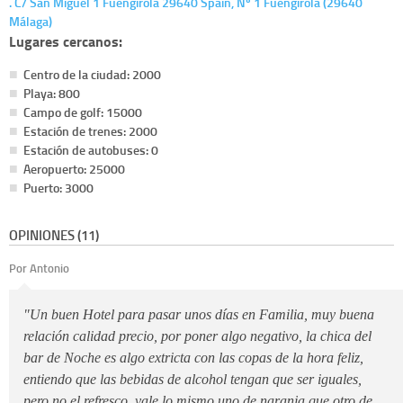
. C/ San Miguel 1 Fuengirola 29640 Spain, Nº 1 Fuengirola (29640
Málaga)
Lugares cercanos:
Centro de la ciudad: 2000
Playa: 800
Campo de golf: 15000
Estación de trenes: 2000
Estación de autobuses: 0
Aeropuerto: 25000
Puerto: 3000
OPINIONES (11)
Por Antonio
"Un buen Hotel para pasar unos días en Familia, muy buena
relación calidad precio, por poner algo negativo, la chica del
bar de Noche es algo extricta con las copas de la hora feliz,
entiendo que las bebidas de alcohol tengan que ser iguales,
pero no el refresco, vale lo mismo uno de naranja que otro de