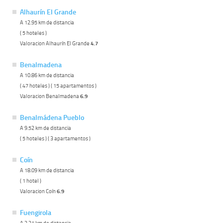
Alhaurín El Grande
A 12.95 km de distancia
( 5 hoteles )
Valoracion Alhaurín El Grande
4.7
Benalmadena
A 10.86 km de distancia
( 47 hoteles ) ( 15 apartamentos )
Valoracion Benalmadena
6.9
Benalmádena Pueblo
A 9.52 km de distancia
( 5 hoteles ) ( 3 apartamentos )
Coín
A 18.09 km de distancia
( 1 hotel )
Valoracion Coín
6.9
Fuengirola
A 2.21 km de distancia