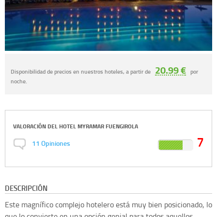
20.99 €
Disponibilidad de precios en nuestros hoteles, a partir de
por
noche.
VALORACIÓN DEL
HOTEL MYRAMAR FUENGIROLA
7
11
Opiniones
DESCRIPCIÓN
Este magnífico complejo hotelero está muy bien posicionado, lo
que lo convierte en una opción genial para todos aquellos