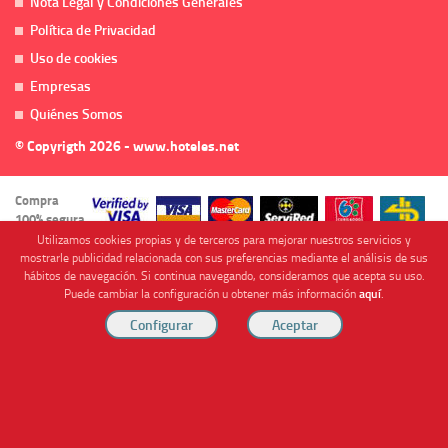
Nota Legal y Condiciones Generales
Política de Privacidad
Uso de cookies
Empresas
Quiénes Somos
© Copyrigth 2026 - www.hoteles.net
Compra
100% segura
Utilizamos cookies propias y de terceros para mejorar nuestros servicios y
mostrarle publicidad relacionada con sus preferencias mediante el análisis de sus
hábitos de navegación. Si continua navegando, consideramos que acepta su uso.
Puede cambiar la configuración u obtener más información
aquí
.
Cofinanciado por
Viajes Anticiclón, S.L. Agencia de Viajes Online - C.I. MU-107-2-25. C/ Mayor nº46 Bajo,
CP: 30893, Almendricos (Murcia, Spain).
RESERVAR HABITACIÓN