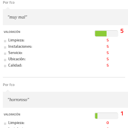
Por fco
"muy mal"
5
VALORACIÓN
Limpieza:
5
Instalaciones:
5
Servicio:
5
Ubicación:
5
Calidad:
5
Por fco
"horroroso"
1
VALORACIÓN
Limpieza:
0