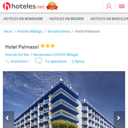
HOTELES EN BENIDORM
HOTELES EN MADRID
HOTELES EN BARCELO
Inicio
Hoteles Málaga
Benalmadena
Hotel Palmasol
Hotel Palmasol
(
)
Avenida Del Mar, 7
Benalmadena
29630
Málaga
14 opiniones
-
| Opina
952443547