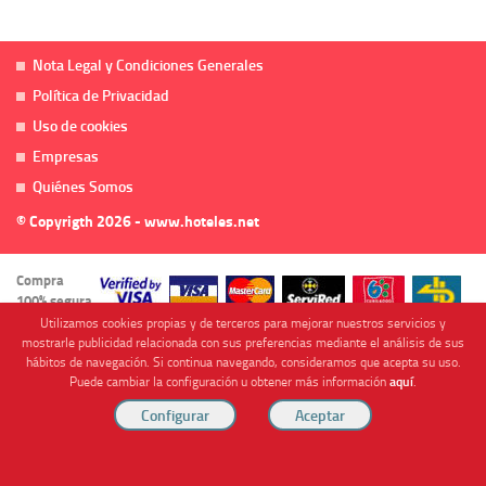
Nota Legal y Condiciones Generales
Política de Privacidad
Uso de cookies
Empresas
Quiénes Somos
© Copyrigth 2026 - www.hoteles.net
Compra
100% segura
Utilizamos cookies propias y de terceros para mejorar nuestros servicios y
mostrarle publicidad relacionada con sus preferencias mediante el análisis de sus
hábitos de navegación. Si continua navegando, consideramos que acepta su uso.
Puede cambiar la configuración u obtener más información
aquí
.
Cofinanciado por
Viajes Anticiclón, S.L. Agencia de Viajes Online - C.I. MU-107-2-25. C/ Mayor nº46 Bajo,
CP: 30893, Almendricos (Murcia, Spain).