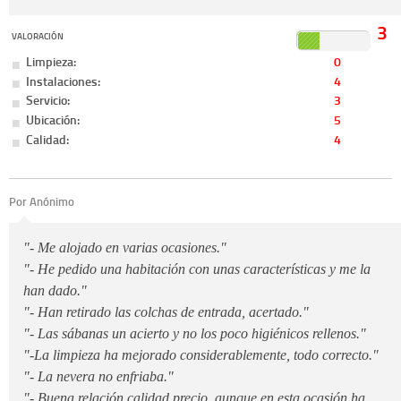
3
VALORACIÓN
Limpieza:
0
Instalaciones:
4
Servicio:
3
Ubicación:
5
Calidad:
4
Por Anónimo
"- Me alojado en varias ocasiones."
"- He pedido una habitación con unas características y me la
han dado."
"- Han retirado las colchas de entrada, acertado."
"- Las sábanas un acierto y no los poco higiénicos rellenos."
"-La limpieza ha mejorado considerablemente, todo correcto."
"- La nevera no enfriaba."
"- Buena relación calidad precio, aunque en esta ocasión ha