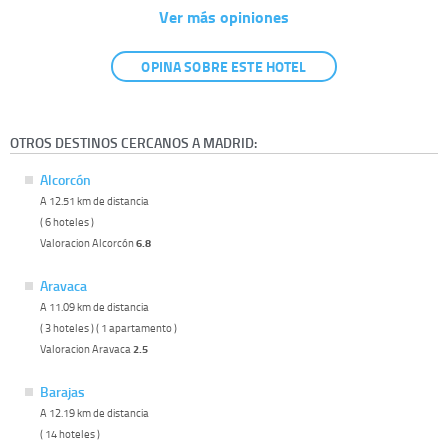
Ver más opiniones
OPINA SOBRE ESTE HOTEL
OTROS DESTINOS CERCANOS A MADRID:
Alcorcón
A 12.51 km de distancia
( 6 hoteles )
Valoracion Alcorcón
6.8
Aravaca
A 11.09 km de distancia
( 3 hoteles ) ( 1 apartamento )
Valoracion Aravaca
2.5
Barajas
A 12.19 km de distancia
( 14 hoteles )