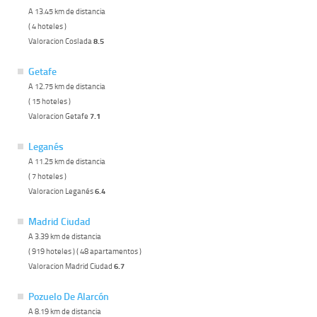
A 13.45 km de distancia
( 4 hoteles )
Valoracion Coslada
8.5
Getafe
A 12.75 km de distancia
( 15 hoteles )
Valoracion Getafe
7.1
Leganés
A 11.25 km de distancia
( 7 hoteles )
Valoracion Leganés
6.4
Madrid Ciudad
A 3.39 km de distancia
( 919 hoteles ) ( 48 apartamentos )
Valoracion Madrid Ciudad
6.7
Pozuelo De Alarcón
A 8.19 km de distancia