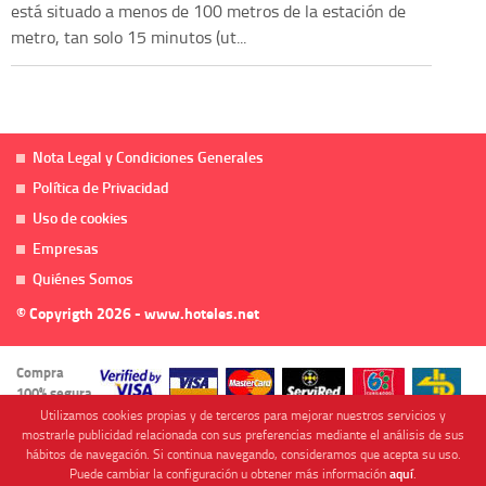
está situado a menos de 100 metros de la estación de
metro, tan solo 15 minutos (ut...
Nota Legal y Condiciones Generales
Política de Privacidad
Uso de cookies
Empresas
Quiénes Somos
© Copyrigth 2026 - www.hoteles.net
Compra
100% segura
Utilizamos cookies propias y de terceros para mejorar nuestros servicios y
mostrarle publicidad relacionada con sus preferencias mediante el análisis de sus
hábitos de navegación. Si continua navegando, consideramos que acepta su uso.
Puede cambiar la configuración u obtener más información
aquí
.