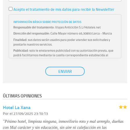
Acepto el tratamiento de mis datos para recibir la Newsletter
INFORMACIÓN BÁSICA SOBRE PROTECCIÓN DE DATOS
Responsable del tratamiento:
Viajes Anticiclón S.L/Hoteles.net
Dirección del responsable:
Calle Mayor número 46,30893 Lorca - Murcia
Finalidad:
sus datos serán usados para poder atender sus solicitudes y
prestarle nuestros servicios.
Publicidad:
solo le enviaremos publicidad con su autorización previa, que
podrá facilitarnos mediante la casilla correspondiente establecida al
efecto.
Base Jurídica:
únicamente trataremos sus datos con su consentimiento
ENVIAR
previo, que podrá facilitarnos mediante la casilla correspondiente
establecida al efecto.
Destinatarios:
con carácter general, sólo el personal de nuestra entidad
que esté debidamente autorizado podrá tener conocimiento de la
información que le pedimos. No se comunicarán datos a terceros.
ÚLTIMAS OPINIONES
Derechos:
tiene derecho a saber qué información tenemos sobre usted,
corregirla y eliminarla, tal y como se explica en la información adicional
Hotel La Xana
disponible en nuestra página web.
Información complementaria:
Puede consultar la información adicional y
Por
el 27/09/2025 23:10:13
detallada sobre cómo tratamos sus datos en la
política de privacidad
"Pésimo hotel, limpieza ninguna, inmovilisrio roto y mal arrerglo, dueñas
con Mal carácter y sin educación, sin aire ni calefacción en las