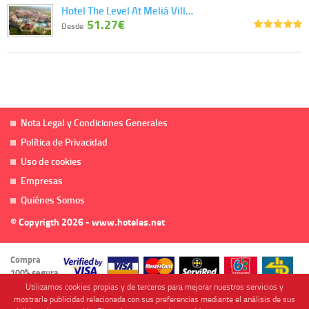
Hotel The Level At Meliá Vill…
51.27€
Desde
Nota Legal y Condiciones Generales
Política de Privacidad
Uso de cookies
Empresas
Quiénes Somos
© Copyrigth 2026 - www.hoteles.net
Compra
100% segura
Utilizamos cookies propias y de terceros para mejorar nuestros servicios y
mostrarle publicidad relacionada con sus preferencias mediante el análisis de sus