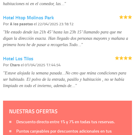
habitaciones ni en el comedor, las…"
Hotel Htop Molinos Park
Por
A los pasotas
el 22/04/2025 23:18:12
"He estado desde las 21h 45’ hasta las 23h 15’ llamando para que me
digan la dirección exacta. Han llegado dos personas mayores y mañana a
primera hora he de pasar a recogerlas.Todo…"
Hotel Los Tilos
Por
Charo
el 01/04/2025 17:44:54
"Estuve alojada la semana pasada...No creo que reúna condiciones para
ser habitado. El polvo de la entrada, pasillo y habitación , no se había
limpiado en todo el invierno, además de…"
NUESTRAS OFERTAS
Descuento directo entre
1%
y
7%
en todas tus reservas.
Puntos canjeables por descuentos adicionales en tus