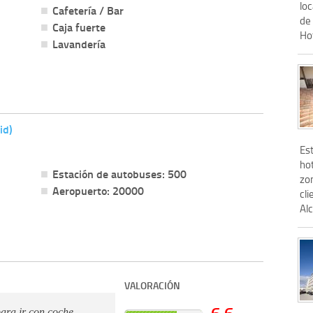
loc
Cafetería / Bar
de
Caja fuerte
Ho
Lavandería
id)
Es
ho
Estación de autobuses: 500
zon
Aeropuerto: 20000
cl
Alc
VALORACIÓN
6.6
para ir con coche ,