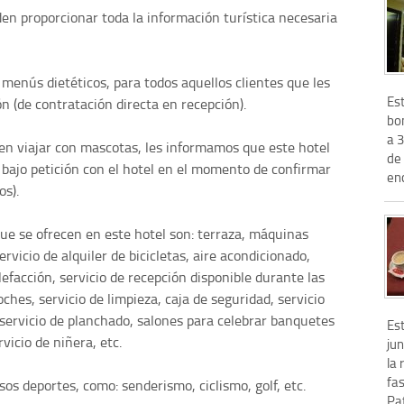
den proporcionar toda la información turística necesaria
 menús dietéticos, para todos aquellos clientes que les
Es
n (de contratación directa en recepción).
bon
a 
 en viajar con mascotas, les informamos que este hotel
de 
bajo petición con el hotel en el momento de confirmar
enc
os).
que se ofrecen en este hotel son: terraza, máquinas
rvicio de alquiler de bicicletas, aire acondicionado,
lefacción, servicio de recepción disponible durante las
oches, servicio de limpieza, caja de seguridad, servicio
 servicio de planchado, salones para celebrar banquetes
Es
vicio de niñera, etc.
jun
la 
fa
sos deportes, como: senderismo, ciclismo, golf, etc.
Pat