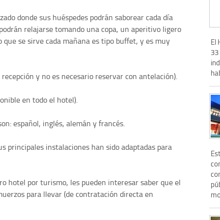
izado donde sus huéspedes podrán saborear cada día
 podrán relajarse tomando una copa, un aperitivo ligero
no que se sirve cada mañana es tipo buffet, y es muy
El 
33 
ind
hab
 recepción y no es necesario reservar con antelación).
onible en todo el hotel).
on: español, inglés, alemán y francés.
us principales instalaciones han sido adaptadas para
Es
com
con
ro hotel por turismo, les pueden interesar saber que el
púb
lmuerzos para llevar (de contratación directa en
mo