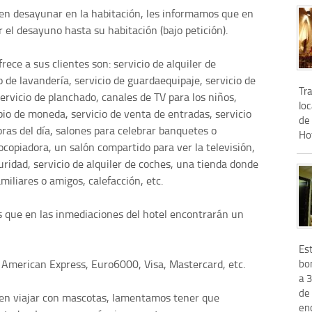
 en desayunar en la habitación, les informamos que en
ir el desayuno hasta su habitación (bajo petición).
rece a sus clientes son: servicio de alquiler de
io de lavandería, servicio de guardaequipaje, servicio de
Tra
servicio de planchado, canales de TV para los niños,
loc
bio de moneda, servicio de venta de entradas, servicio
de
ras del día, salones para celebrar banquetes o
Ho
tocopiadora, un salón compartido para ver la televisión,
uridad, servicio de alquiler de coches, una tienda donde
iliares o amigos, calefacción, etc.
s que en las inmediaciones del hotel encontrarán un
Es
bon
: American Express, Euro6000, Visa, Mastercard, etc.
a 
de 
s en viajar con mascotas, lamentamos tener que
enc