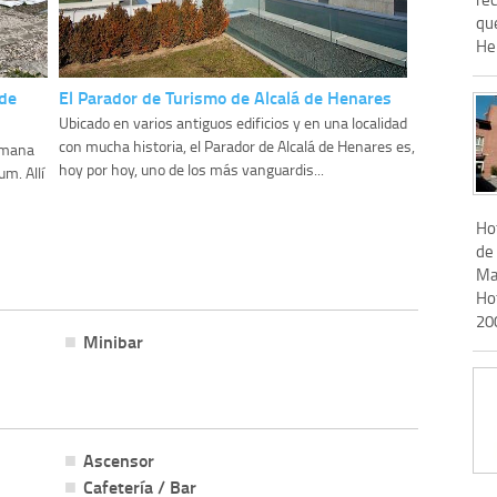
qu
Hen
 de
El Parador de Turismo de Alcalá de Henares
Ubicado en varios antiguos edificios y en una localidad
con mucha historia, el Parador de Alcalá de Henares es,
romana
hoy por hoy, uno de los más vanguardis...
m. Allí
Hot
de 
Ma
Hot
20
Minibar
Ascensor
Cafetería / Bar