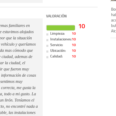
Bo
hab
VALORACIÓN
ac
10
bu
emas familiares en
Al
ue estuvimos alojados
Limpieza:
10
 por que la situación
Instalaciones:
10
Servicio:
10
 vehículo y queríamos
Ubicación:
10
nada mas cómodo que
Calidad:
10
de ciudad, ademas de
ar la ciudad, el
cir que fueron muy
 información de cosas
s sentimos muy
correcta, me gusta la
a, todo a mi gusto. La
n lirón. Teníamos el
cto, no encontré nada a
ble, las instalaciones