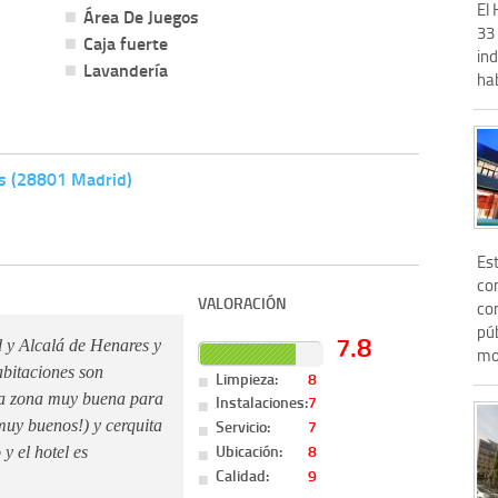
El 
Área De Juegos
33 
Caja fuerte
ind
Lavandería
hab
es (28801 Madrid)
Es
com
VALORACIÓN
con
púb
7.8
 y Alcalá de Henares y
mo
abitaciones son
Limpieza:
8
na zona muy buena para
Instalaciones:
7
Servicio:
7
muy buenos!) y cerquita
Ubicación:
8
 y el hotel es
Calidad:
9