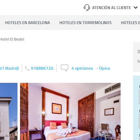
ATENCIÓN AL CLIENTE
HOTELES EN BARCELONA
HOTELES EN TORREMOLINOS
HOTELES E
Hotel El Bedel
D
h
)
918886726
4 opiniones
-
Opina
01
Madrid