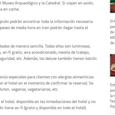
 Museo Arqueológico y la Catedral. Si viajan en avión,
a en coche.
El
epción podrán encontrar toda la información necesaria
pe
 paseo de media hora en tren podrán llegar hasta el
de
kil
de 
adas de manera sencilla. Todas ellas son luminosas,
, wi-fi gratis, aire acondicionado, mesita de trabajo,
seguridad, etc. Además, las deluxe también tienen balcón
ús especiales para clientes con alergias alimenticias
con el hotel en el momento de confirmar la reserva). Se
Es
luten, veganos, vegetarianos, etc.
jun
la 
fa
 el hotel, disponible en las inmediaciones del hotel y no
Pat
 tiene wi-fi (gratis y disponible en todo el hotel).