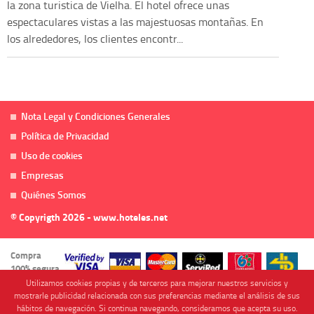
la zona turistica de Vielha. El hotel ofrece unas
espectaculares vistas a las majestuosas montañas. En
los alrededores, los clientes encontr...
Nota Legal y Condiciones Generales
Política de Privacidad
Uso de cookies
Empresas
Quiénes Somos
© Copyrigth 2026 - www.hoteles.net
Compra
100% segura
Utilizamos cookies propias y de terceros para mejorar nuestros servicios y
mostrarle publicidad relacionada con sus preferencias mediante el análisis de sus
hábitos de navegación. Si continua navegando, consideramos que acepta su uso.