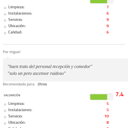
Limpieza:
7
Instalaciones:
6
Servicio:
9
Ubicación:
9
Calidad:
6
Por miguel
"buen trato del personal recepción y comedor"
"solo un pero ascensor ruidoso"
Recomendado para:
Otros
7.4
VALORACIÓN
Limpieza:
5
Instalaciones:
5
Servicio:
10
Ubicación:
8