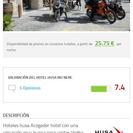
25.75 €
Disponibilidad de precios en nuestros hoteles, a partir de
por
noche.
VALORACIÓN DEL
HOTEL HUSA RIU NERE
7.4
5
Opiniones
DESCRIPCIÓN
Hoteles husa
Acogedor hotel con una
ubicación muy buena para visitar Vielha,