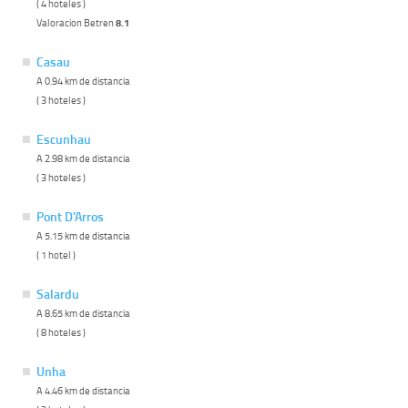
( 4 hoteles )
Valoracion Betren
8.1
Casau
A 0.94 km de distancia
( 3 hoteles )
Escunhau
A 2.98 km de distancia
( 3 hoteles )
Pont D'Arros
A 5.15 km de distancia
( 1 hotel )
Salardu
A 8.65 km de distancia
( 8 hoteles )
Unha
A 4.46 km de distancia