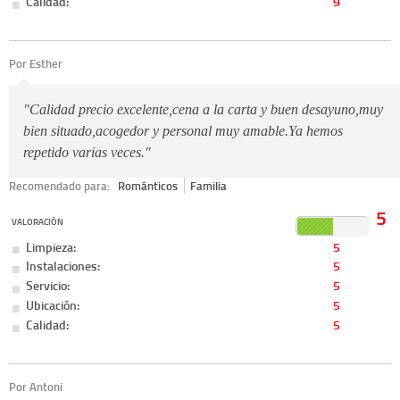
Calidad:
9
Por Esther
"Calidad precio excelente,cena a la carta y buen desayuno,muy
bien situado,acogedor y personal muy amable.Ya hemos
repetido varias veces."
Recomendado para:
Románticos
Familia
5
VALORACIÓN
Limpieza:
5
Instalaciones:
5
Servicio:
5
Ubicación:
5
Calidad:
5
Por Antoni