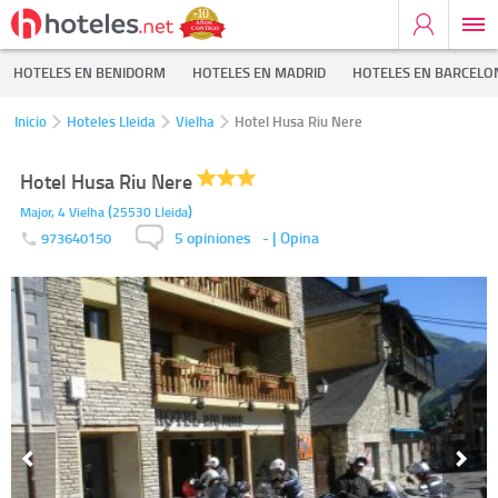
HOTELES EN BENIDORM
HOTELES EN MADRID
HOTELES EN BARCELO
Inicio
Hoteles Lleida
Vielha
Hotel Husa Riu Nere
Hotel Husa Riu Nere
(
)
Major, 4
Vielha
25530
Lleida
5 opiniones
-
| Opina
973640150