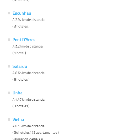
Escunhau
A 2.97 km de distancia
( 3 hoteles )
Pont D'Arros
A 5.2 km de distancia
( 1 hotel )
Salardu
A 8.65 km de distancia
( 8 hoteles )
Unha
A 4.47 km de distancia
( 3 hoteles )
Vielha
A 0.15 km de distancia
( 34 hoteles ) ( 2 apartamentos )
Valoracion Vielha
7.6