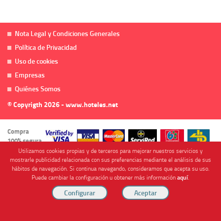
Nota Legal y Condiciones Generales
Política de Privacidad
Uso de cookies
Empresas
Quiénes Somos
© Copyrigth 2026 - www.hoteles.net
Compra
100% segura
Utilizamos cookies propias y de terceros para mejorar nuestros servicios y
mostrarle publicidad relacionada con sus preferencias mediante el análisis de sus
hábitos de navegación. Si continua navegando, consideramos que acepta su uso.
Puede cambiar la configuración u obtener más información
aquí
.
Cofinanciado por
Viajes Anticiclón, S.L. Agencia de Viajes Online - C.I. MU-107-2-25. C/ Mayor nº46 Bajo,
CP: 30893, Almendricos (Murcia, Spain).