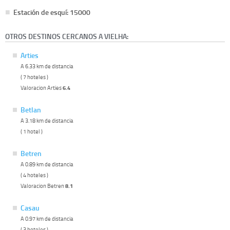
Estación de esquí: 15000
OTROS DESTINOS CERCANOS A VIELHA:
Arties
A 6.33 km de distancia
( 7 hoteles )
Valoracion Arties
6.4
Betlan
A 3.18 km de distancia
( 1 hotel )
Betren
A 0.89 km de distancia
( 4 hoteles )
Valoracion Betren
8.1
Casau
A 0.97 km de distancia
( 3 hoteles )