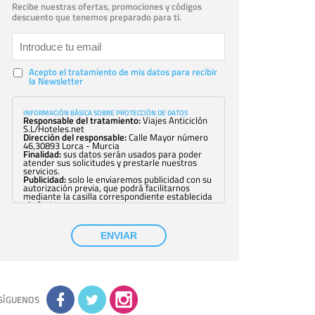
Recibe nuestras ofertas, promociones y códigos
descuento que tenemos preparado para ti.
Acepto el tratamiento de mis datos para recibir
la Newsletter
INFORMACIÓN BÁSICA SOBRE PROTECCIÓN DE DATOS
Responsable del tratamiento:
Viajes Anticiclón
S.L/Hoteles.net
Dirección del responsable:
Calle Mayor número
46,30893 Lorca - Murcia
Finalidad:
sus datos serán usados para poder
atender sus solicitudes y prestarle nuestros
servicios.
Publicidad:
solo le enviaremos publicidad con su
autorización previa, que podrá facilitarnos
mediante la casilla correspondiente establecida
al efecto.
Base Jurídica:
únicamente trataremos sus datos
con su consentimiento previo, que podrá
facilitarnos mediante la casilla correspondiente
ENVIAR
establecida al efecto.
Destinatarios:
con carácter general, sólo el
personal de nuestra entidad que esté
debidamente autorizado podrá tener
conocimiento de la información que le pedimos.
No se comunicarán datos a terceros.
Derechos:
tiene derecho a saber qué
información tenemos sobre usted, corregirla y
SÍGUENOS
eliminarla, tal y como se explica en la
información adicional disponible en nuestra