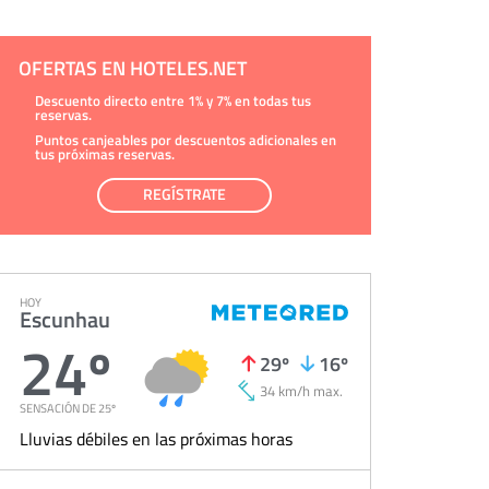
página web.
Información complementaria:
Puede consultar
la información adicional y detallada sobre cómo
tratamos sus datos en la
política de privacidad
OFERTAS EN HOTELES.NET
Descuento directo entre 1% y 7% en todas tus
reservas.
Puntos canjeables por descuentos adicionales en
tus próximas reservas.
REGÍSTRATE
HOY
Escunhau
24º
29º
16º
34 km/h max.
SENSACIÓN DE 25º
Lluvias débiles en las próximas horas