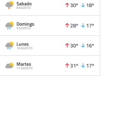
Sabado
30º
18º
8 AGOSTO
Domingo
28º
17º
9 AGOSTO
Lunes
30º
16º
10 AGOSTO
Martes
31º
17º
11 AGOSTO