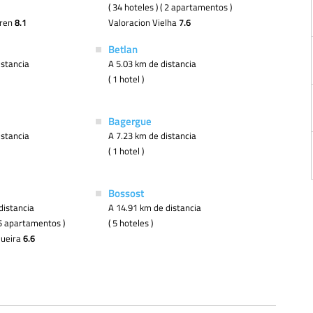
( 34 hoteles ) ( 2 apartamentos )
tren
8.1
Valoracion Vielha
7.6
Betlan
istancia
A 5.03 km de distancia
( 1 hotel )
Bagergue
istancia
A 7.23 km de distancia
( 1 hotel )
Bossost
distancia
A 14.91 km de distancia
( 5 apartamentos )
( 5 hoteles )
queira
6.6