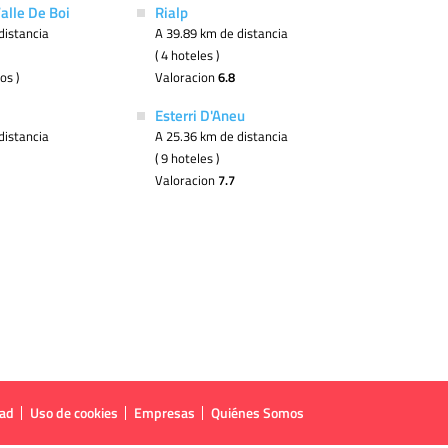
Valle De Boi
Rialp
distancia
A 39.89 km de distancia
( 4 hoteles )
os )
Valoracion
6.8
Esterri D'Aneu
distancia
A 25.36 km de distancia
( 9 hoteles )
Valoracion
7.7
dad
Uso de cookies
Empresas
Quiénes Somos