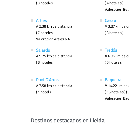
( 3 hoteles )
( 4 hoteles )
Valoracion Be
Arties
Casau
A 3.38 km de distancia
A 3.87 km de d
( 7 hoteles )
( 3 hoteles )
Valoracion Arties
6.4
Salardu
Tredós
A 5.75 km de distancia
A 6.86 km de d
( 8 hoteles )
( 3 hoteles )
Pont D'Arros
Baqueira
A 7.58 km de distancia
A 14.22 km de 
( 1 hotel )
( 15 hoteles ) 
Valoracion Ba
Destinos destacados en Lleida