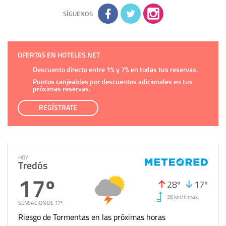
Información complementaria:
Puede consultar la información
adicional y detallada sobre cómo tratamos sus datos en la
política de privacidad
SÍGUENOS
OFERTAS EN HOTELES.NET
Descuento directo entre 1% y 7% en todas tus reservas.
Puntos canjeables por descuentos adicionales en tus
próximas reservas.
REGÍSTRATE
HOY
Tredós
17º
28º
17º
36 km/h max.
SENSACIÓN DE 17º
Riesgo de Tormentas en las próximas horas