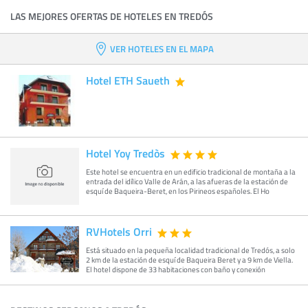
LAS MEJORES OFERTAS DE HOTELES EN TREDÓS
VER HOTELES EN EL MAPA
Hotel ETH Saueth
Hotel Yoy Tredòs
Este hotel se encuentra en un edificio tradicional de montaña a la
entrada del idílico Valle de Arán, a las afueras de la estación de
esquí de Baqueira-Beret, en los Pirineos españoles. El Ho
RVHotels Orri
Está situado en la pequeña localidad tradicional de Tredós, a solo
2 km de la estación de esquí de Baqueira Beret y a 9 km de Viella.
El hotel dispone de 33 habitaciones con baño y conexión