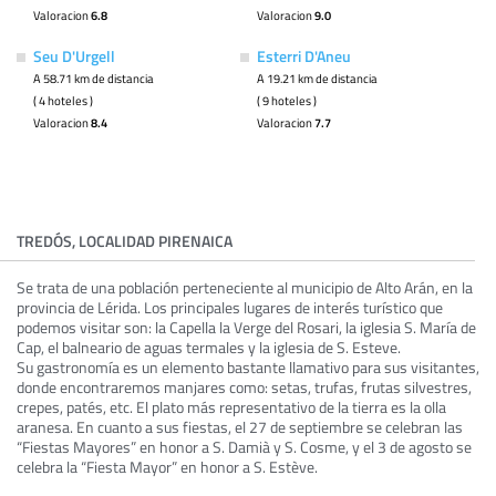
Valoracion
6.8
Valoracion
9.0
Seu D'Urgell
Esterri D'Aneu
A 58.71 km de distancia
A 19.21 km de distancia
( 4 hoteles )
( 9 hoteles )
Valoracion
8.4
Valoracion
7.7
TREDÓS, LOCALIDAD PIRENAICA
Se trata de una población perteneciente al municipio de Alto Arán, en la
provincia de Lérida. Los principales lugares de interés turístico que
podemos visitar son: la Capella la Verge del Rosari, la iglesia S. María de
Cap, el balneario de aguas termales y la iglesia de S. Esteve.
Su gastronomía es un elemento bastante llamativo para sus visitantes,
donde encontraremos manjares como: setas, trufas, frutas silvestres,
crepes, patés, etc. El plato más representativo de la tierra es la olla
aranesa. En cuanto a sus fiestas, el 27 de septiembre se celebran las
“Fiestas Mayores” en honor a S. Damià y S. Cosme, y el 3 de agosto se
celebra la “Fiesta Mayor” en honor a S. Estève.