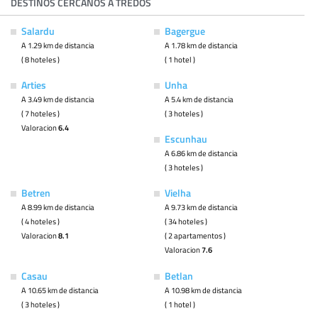
DESTINOS CERCANOS A TREDÓS
Salardu
Bagergue
A 1.29 km de distancia
A 1.78 km de distancia
( 8 hoteles )
( 1 hotel )
Arties
Unha
A 3.49 km de distancia
A 5.4 km de distancia
( 7 hoteles )
( 3 hoteles )
Valoracion
6.4
Escunhau
A 6.86 km de distancia
( 3 hoteles )
Betren
Vielha
A 8.99 km de distancia
A 9.73 km de distancia
( 4 hoteles )
( 34 hoteles )
Valoracion
8.1
( 2 apartamentos )
Valoracion
7.6
Casau
Betlan
A 10.65 km de distancia
A 10.98 km de distancia
( 3 hoteles )
( 1 hotel )