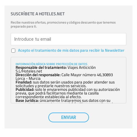
SUSCRÍBETE A HOTELES.NET
Recibe nuestras ofertas, promociones y códigos descuento que tenemos
preparado para ti.
Acepto el tratamiento de mis datos para recibir la Newsletter
INFORMACIÓN BÁSICA SOBRE PROTECCIÓN DE DATOS
Responsable del tratamiento:
Viajes Anticiclón
S.L/Hoteles.net
Dirección del responsable:
Calle Mayor número 46,30893
Lorca - Murcia
Finalidad:
sus datos serán usados para poder atender sus
solicitudes y prestarle nuestros servicios.
Publicidad:
solo le enviaremos publicidad con su autorización
previa, que podrá facilitarnos mediante la casilla
correspondiente establecida al efecto.
Base Jurídica:
únicamente trataremos sus datos con su
consentimiento previo, que podrá facilitarnos mediante la
casilla correspondiente establecida al efecto.
Destinatarios:
con carácter general, sólo el personal de
nuestra entidad que esté debidamente autorizado podrá
ENVIAR
tener conocimiento de la información que le pedimos. No se
comunicarán datos a terceros.
Derechos:
tiene derecho a saber qué información tenemos
sobre usted, corregirla y eliminarla, tal y como se explica en
la información adicional disponible en nuestra página web.