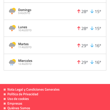
Domingo
28º
15º
9 AGOSTO
Lunes
28º
15º
10 AGOSTO
Martes
29º
16º
11 AGOSTO
Miercoles
29º
16º
12 AGOSTO
Nota Legal y Condiciones Generales
Política de Privacidad
Uso de cookies
Empresas
Quiénes Somos