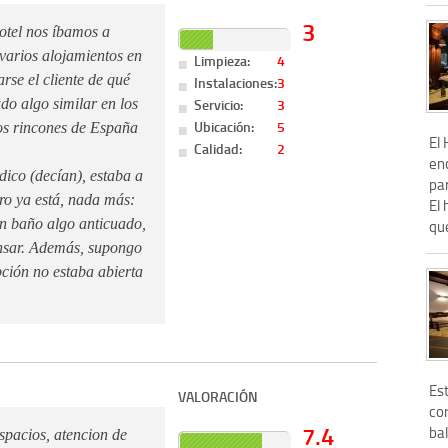
3
otel nos íbamos a
 varios alojamientos en
Limpieza:
4
arse el cliente de qué
Instalaciones:
3
Servicio:
3
do algo similar en los
Ubicación:
5
los rincones de España
El
Calidad:
2
en
dico (decían), estaba a
par
ero ya está, nada más:
El 
un baño algo anticuado,
que
ansar. Además, supongo
pción no estaba abierta
Es
VALORACIÓN
cor
7.4
bal
espacios, atencion de