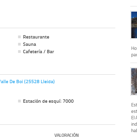
Restaurante
Sauna
Hot
Cafetería / Bar
pa
 Valle De Boi (25528 Lleida)
Estación de esquí: 7000
Es
est
El
in
hab
VALORACIÓN