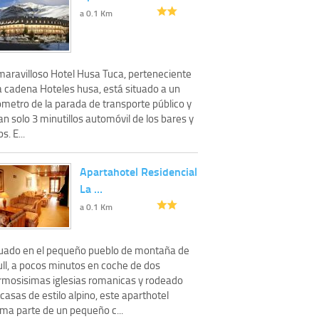
a 0.1 Km
 maravilloso Hotel Husa Tuca, perteneciente
a cadena Hoteles husa, está situado a un
ómetro de la parada de transporte público y
an solo 3 minutillos automóvil de los bares y
s. E...
Apartahotel Residencial
La …
a 0.1 Km
tuado en el pequeño pueblo de montaña de
ull, a pocos minutos en coche de dos
rmosisimas iglesias romanicas y rodeado
casas de estilo alpino, este aparthotel
rma parte de un pequeño c...