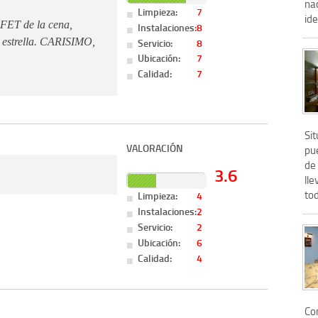
nac
Limpieza:
7
ide
FET de la cena,
Instalaciones:
8
Servicio:
8
i estrella. CARISIMO,
Ubicación:
7
Calidad:
7
Si
VALORACIÓN
pue
de 
3.6
ll
tod
Limpieza:
4
Instalaciones:
2
Servicio:
2
Ubicación:
6
Calidad:
4
Con