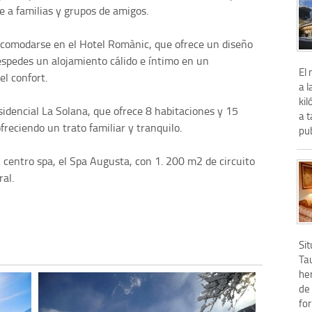
le a familias y grupos de amigos.
comodarse en el Hotel Romànic, que ofrece un diseño
éspedes un alojamiento cálido e íntimo en un
El
el confort.
a l
kil
sidencial La Solana, que ofrece 8 habitaciones y 15
a t
reciendo un trato familiar y tranquilo.
pub
 centro spa, el Spa Augusta, con 1. 200 m2 de circuito
al.
Si
Ta
he
de 
fo