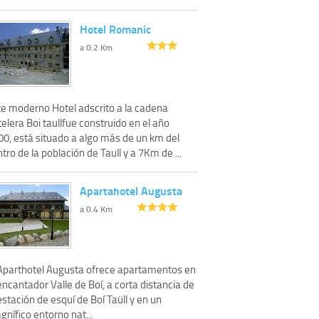
Hotel Romanic
a 0.2 Km
te moderno Hotel adscrito a la cadena
elera Boi taullfue construido en el año
00, está situado a algo más de un km del
tro de la población de Taull y a 7Km de ...
Apartahotel Augusta
a 0.4 Km
 Aparthotel Augusta ofrece apartamentos en
encantador Valle de Boí, a corta distancia de
estación de esquí de Boí Taüll y en un
nífico entorno nat...