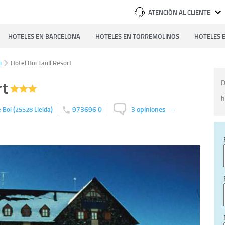
ATENCIÓN AL CLIENTE
HOTELES EN BARCELONA
HOTELES EN TORREMOLINOS
HOTELES E
i
Hotel Boi Taüll Resort
rt
D
h
(
)
973696 0
3 opiniones
-
e Boi
25528
Lleida