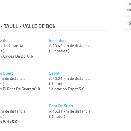
com
ubi
loc
lug
 TAULL - VALLE DE BOI:
e Boi
Escunhau
m de distancia
A 20.43 km de distancia
s )
( 3 hoteles )
6.6
on Caldes De Boi
De Suert
Espot
km de distancia
A 20.21 km de distancia
s )
( 11 hoteles )
10.0
5.6
n El Pont De Suert
Valoracion Espot
Pont De Suert
km de distancia
A 15.31 km de distancia
s )
( 1 hotel )
5.0
on Erdo