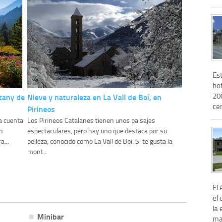
Es
hot
20
stany de
Nieve y naturaleza en La Vall de Boí, en
cen
Pirineos
a cuenta
Los Pirineos Catalanes tienen unos paisajes
n
espectaculares, pero hay uno que destaca por su
a...
belleza, conocido como La Vall de Boí. Si te gusta la
mont...
El
el 
la 
Minibar
mag