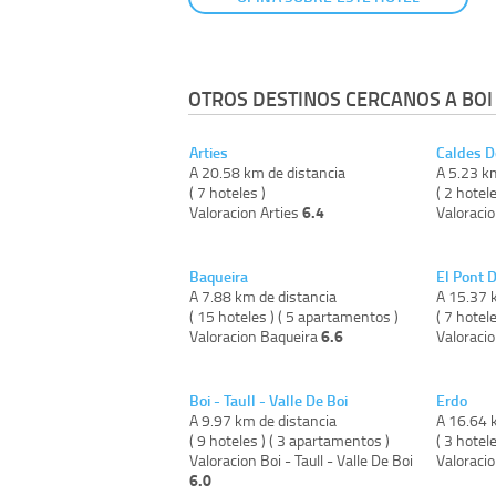
OTROS DESTINOS CERCANOS A BOI -
Arties
Caldes D
A 20.58 km de distancia
A 5.23 k
( 7 hoteles )
( 2 hotele
6.4
Valoracion Arties
Valoraci
Baqueira
El Pont 
A 7.88 km de distancia
A 15.37 
( 15 hoteles ) ( 5 apartamentos )
( 7 hotele
6.6
Valoracion Baqueira
Valoracio
Boi - Taull - Valle De Boi
Erdo
A 9.97 km de distancia
A 16.64 
( 9 hoteles ) ( 3 apartamentos )
( 3 hotele
Valoracion Boi - Taull - Valle De Boi
Valoraci
6.0