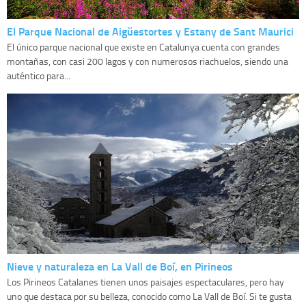
El Parque Nacional de Aigüestortes y Estany de Sant Maurici
El único parque nacional que existe en Catalunya cuenta con grandes
montañas, con casi 200 lagos y con numerosos riachuelos, siendo una
auténtico para...
Nieve y naturaleza en La Vall de Boí, en Pirineos
Los Pirineos Catalanes tienen unos paisajes espectaculares, pero hay
uno que destaca por su belleza, conocido como La Vall de Boí. Si te gusta