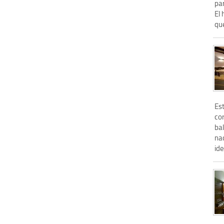
par
El 
que
Es
cor
bal
nac
ide