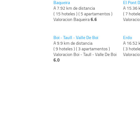
Baqueira
El Pont 
A 7.92 km de distancia
A 15.36 
( 15 hoteles ) ( 5 apartamentos )
( 7 hotele
6.6
Valoracion Baqueira
Valoracio
Boi - Taull - Valle De Boi
Erdo
A 9.9 km de distancia
A 16.52 
( 9 hoteles ) ( 3 apartamentos )
( 3 hotele
Valoracion Boi - Taull - Valle De Boi
Valoraci
6.0