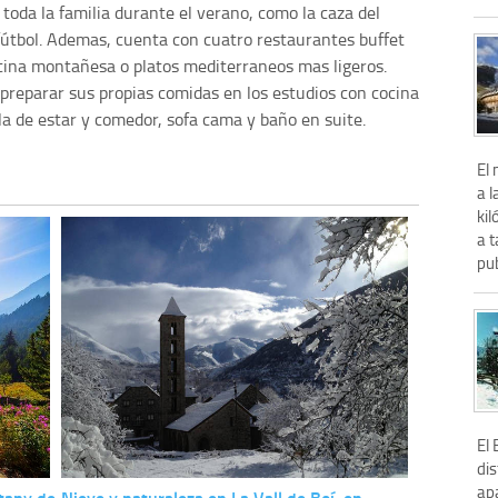
toda la familia durante el verano, como la caza del
y fútbol. Ademas, cuenta con cuatro restaurantes buffet
cina montañesa o platos mediterraneos mas ligeros.
preparar sus propias comidas en los estudios con cocina
a de estar y comedor, sofa cama y baño en suite.
El
a l
kil
a t
pub
El 
dis
ap
stany de
Nieve y naturaleza en La Vall de Boí, en