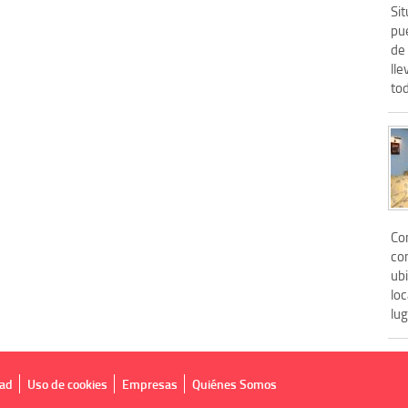
Si
pue
de 
ll
tod
Con
com
ubi
loc
lug
dad
Uso de cookies
Empresas
Quiénes Somos