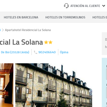
ATENCIÓN AL CLIENTE
HOTELES EN BARCELONA
HOTELES EN TORREMOLINOS
HOTELES E
i
Apartahotel Residencial La Solana
ial La Solana
D
h
(
)
902406640
Opina
le De Boi
25528
Lleida