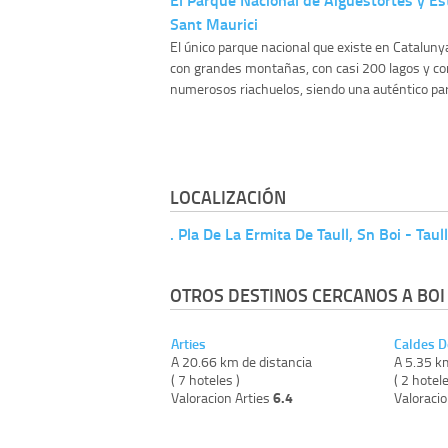
Sant Maurici
El único parque nacional que existe en Cataluny
con grandes montañas, con casi 200 lagos y co
numerosos riachuelos, siendo una auténtico par
LOCALIZACIÓN
. Pla De La Ermita De Taull, Sn Boi - Taul
OTROS DESTINOS CERCANOS A BOI -
Arties
Caldes D
A 20.66 km de distancia
A 5.35 k
( 7 hoteles )
( 2 hotele
6.4
Valoracion Arties
Valoraci