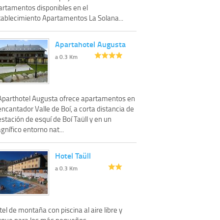
artamentos disponibles en el
tablecimiento Apartamentos La Solana...
Apartahotel Augusta
a 0.3 Km
 Aparthotel Augusta ofrece apartamentos en
encantador Valle de Boí, a corta distancia de
estación de esquí de Boí Taüll y en un
nífico entorno nat...
Hotel Taüll
a 0.3 Km
el de montaña con piscina al aire libre y
rque para los más pequeños.