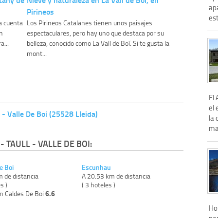
ap
Pirineos
es
a cuenta
Los Pirineos Catalanes tienen unos paisajes
n
espectaculares, pero hay uno que destaca por su
a...
belleza, conocido como La Vall de Boí. Si te gusta la
mont...
El
el 
l - Valle De Boi (25528 Lleida)
la 
mag
 TAULL - VALLE DE BOI:
e Boi
Escunhau
m de distancia
A 20.53 km de distancia
s )
( 3 hoteles )
6.6
on Caldes De Boi
Hot
pa