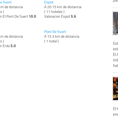
De Suert
Espot
km de distancia
A 20.15 km de distancia
s )
( 11 hoteles )
10.0
5.6
n El Pont De Suert
Valoracion Espot
Pont De Suert
km de distancia
A 15.3 km de distancia
s )
( 1 hotel )
Es
5.0
on Erdo
est
El
in
hab
El
en