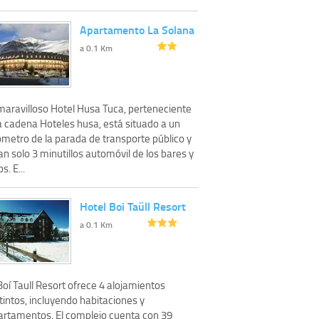
Apartamento La Solana
a 0.1 Km
 maravilloso Hotel Husa Tuca, perteneciente
a cadena Hoteles husa, está situado a un
ómetro de la parada de transporte público y
an solo 3 minutillos automóvil de los bares y
s. E...
Hotel Boi Taüll Resort
a 0.1 Km
Boí Taull Resort ofrece 4 alojamientos
tintos, incluyendo habitaciones y
artamentos. El complejo cuenta con 39