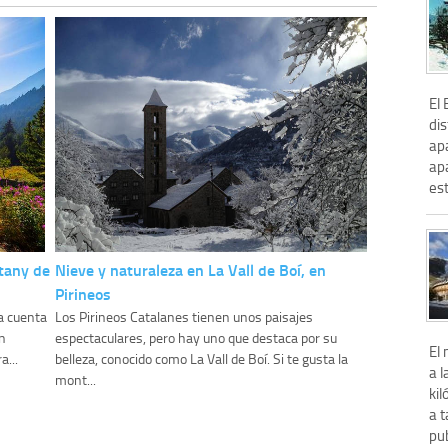
El 
dis
ap
ap
es
stany de
Nieve y naturaleza en La Vall de Boí, en
Pirineos
a cuenta
Los Pirineos Catalanes tienen unos paisajes
n
espectaculares, pero hay uno que destaca por su
El
a...
belleza, conocido como La Vall de Boí. Si te gusta la
a l
mont...
kil
a t
pub