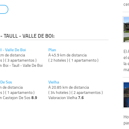
cen
 TAULL - VALLE DE BOI:
ll - Valle De Boi
Plan
El
km de distancia
A 45.9 km de distancia
el 
es ) ( 3 apartamentos )
( 2 hoteles ) ( 1 apartamento )
la 
n Boi - Taull - Valle De Boi
mag
 De Sos
Vielha
m de distancia
A 20.85 km de distancia
es ) ( 1 apartamento )
( 34 hoteles ) ( 2 apartamentos )
8.9
7.6
on Castejon De Sos
Valoracion Vielha
Hot
pa