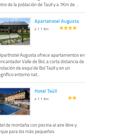
tro de la población de Taull y a 7Km de ...
Apartahotel Augusta
a 1.1 Km
 Aparthotel Augusta ofrece apartamentos en
encantador Valle de Boí, a corta distancia de
estación de esquí de Boí Taüll y en un
nífico entorno nat...
Hotel Taüll
a 1.1 Km
el de montaña con piscina al aire libre y
rque para los más pequeños.