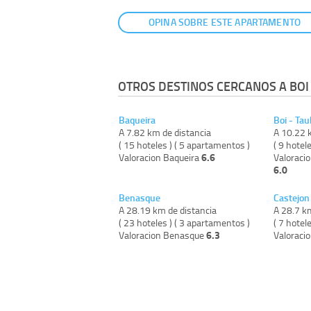
OPINA SOBRE ESTE APARTAMENTO
OTROS DESTINOS CERCANOS A BOI -
Baqueira
Boi - Tau
A 7.82 km de distancia
A 10.22 
( 15 hoteles ) ( 5 apartamentos )
( 9 hotel
6.6
Valoracion Baqueira
Valoracio
6.0
Benasque
Castejon
A 28.19 km de distancia
A 28.7 k
( 23 hoteles ) ( 3 apartamentos )
( 7 hotel
6.3
Valoracion Benasque
Valoraci