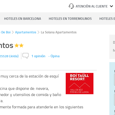
ATENCIÓN AL CLIENTE
HOTELES EN BARCELONA
HOTELES EN TORREMOLINOS
HOTELES E
le De Boi
Apartamentos
La Solana Apartamentos
ntos
D
h
)
1 opinión
-
Opina
25528
Lleida
muy cerca de la estación de esquí
cina que dispone de: nevera,
medor y utensilios de comida y baño
a.
mente formada para atenderle en los siguientes