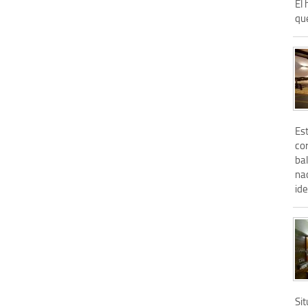
El 
que
Es
cor
bal
nac
ide
Si