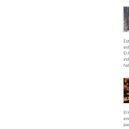
Es
est
El
in
hab
El
en
par