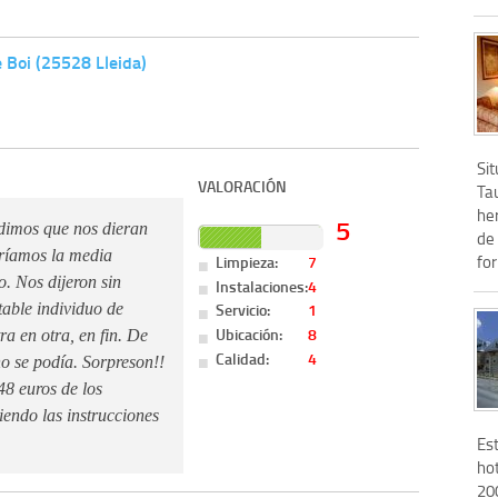
e Boi (25528 Lleida)
Si
VALORACIÓN
Ta
he
5
edimos que nos dieran
de 
aríamos la media
fo
Limpieza:
7
. Nos dijeron sin
Instalaciones:
4
Servicio:
1
table individuo de
Ubicación:
8
ra en otra, en fin. De
Calidad:
4
no se podía. Sorpreson!!
48 euros de los
endo las instrucciones
Es
hot
20