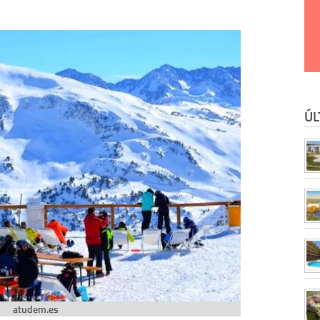
ÚL
atudem.es