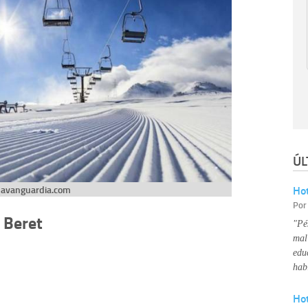
ÚL
Hot
lavanguardia.com
Po
 Beret
"Pé
mal
edu
hab
Ho