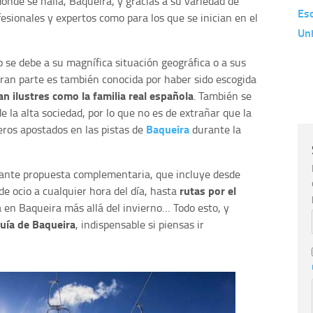
onde se halla, Baqueira, y gracias a su variedad de
Es
ofesionales y expertos como para los que se inician en el
Un
 se debe a su magnífica situación geográfica o a sus
gran parte es también conocida por haber sido escogida
an ilustres como la familia real española
. También se
e la alta sociedad, por lo que no es de extrañar que la
Baqueira
eros apostados en las pistas de
durante la
sante propuesta complementaria, que incluye desde
rutas por el
de ocio a cualquier hora del día, hasta
a en Baqueira más allá del invierno… Todo esto, y
uía de Baqueira
, indispensable si piensas ir