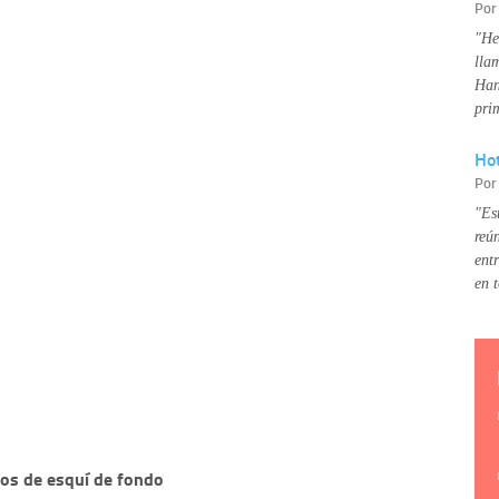
Po
"He
lla
Han
pri
Hot
Po
"Es
reú
ent
en 
ros de esquí de fondo