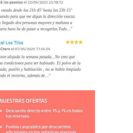
Información complementaria:
Puede consultar
r
A los pasotas
el 22/04/2025 23:18:12
la información adicional y detallada sobre cómo
 estado desde las 21h 45’ hasta las 23h 15’
tratamos sus datos en la
política de privacidad
mando para que me digan la dirección exacta.
 llegado dos personas mayores y mañana a
mera hora he de pasar a recogerlas.Todo…"
el Los Tilos
r
Charo
el 01/04/2025 17:44:54
tuve alojada la semana pasada...No creo que
na condiciones para ser habitado. El polvo de la
rada, pasillo y habitación , no se había limpiado
todo el invierno, además de…"
NUESTRAS OFERTAS
Descuento directo entre
1%
y
7%
en todas
tus reservas.
Puntos canjeables por descuentos
adicionales en tus próximas reservas.