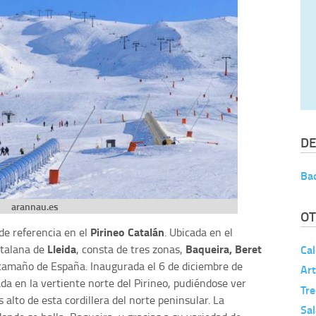
DE
Ba
arannau.es
OT
Pirineo Catalán
de referencia en el
. Ubicada en el
Lleida
Baqueira, Beret
catalana de
, consta de tres zonas,
Cal
 tamaño de España. Inaugurada el 6 de diciembre de
Art
da en la vertiente norte del Pirineo, pudiéndose ver
Tr
 alto de esta cordillera del norte peninsular. La
Sa