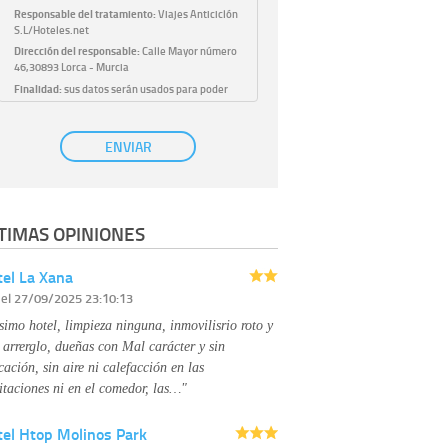
Responsable del tratamiento:
Viajes Anticiclón
S.L/Hoteles.net
Dirección del responsable:
Calle Mayor número
46,30893 Lorca - Murcia
Finalidad:
sus datos serán usados para poder
atender sus solicitudes y prestarle nuestros
servicios.
Publicidad:
solo le enviaremos publicidad con su
ENVIAR
autorización previa, que podrá facilitarnos
mediante la casilla correspondiente
establecida al efecto.
Base Jurídica:
únicamente trataremos sus datos
TIMAS OPINIONES
con su consentimiento previo, que podrá
facilitarnos mediante la casilla correspondiente
establecida al efecto.
el La Xana
Destinatarios:
con carácter general, sólo el
r
el 27/09/2025 23:10:13
personal de nuestra entidad que esté
debidamente autorizado podrá tener
simo hotel, limpieza ninguna, inmovilisrio roto y
conocimiento de la información que le pedimos.
No se comunicarán datos a terceros.
 arrerglo, dueñas con Mal carácter y sin
Derechos:
tiene derecho a saber qué
cación, sin aire ni calefacción en las
información tenemos sobre usted, corregirla y
itaciones ni en el comedor, las…"
eliminarla, tal y como se explica en la
información adicional disponible en nuestra
tel Htop Molinos Park
página web.