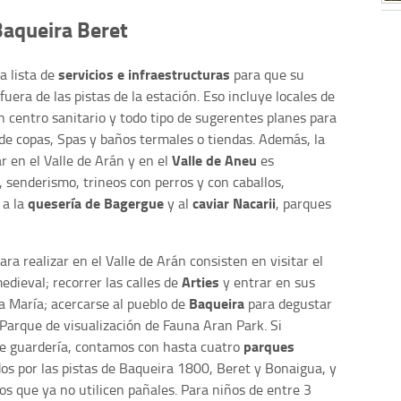
Baqueira Beret
servicios e infraestructuras
a lista de
para que su
uera de las pistas de la estación. Eso incluye locales de
un centro sanitario y todo tipo de sugerentes planes para
 de copas, Spas y baños termales o tiendas. Además, la
Valle de Aneu
ar en el Valle de Arán y en el
es
 senderismo, trineos con perros y con caballos,
quesería de Bagergue
caviar Nacarii
 a la
y al
, parques
a realizar en el Valle de Arán consisten en visitar el
Arties
medieval; recorrer las calles de
y entrar en sus
Baqueira
ta María; acercarse al pueblo de
para degustar
 Parque de visualización de Fauna Aran Park. Si
parques
de guardería, contamos con hasta cuatro
idos por las pistas de Baqueira 1800, Beret y Bonaigua, y
os que ya no utilicen pañales. Para niños de entre 3