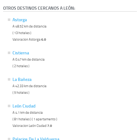
OTROS DESTINOS CERCANOS A LEÓN:
Astorga
A 48.52 km de distancia
( 13 hoteles )
Valoracion Astorga
6.0
Cistierna
A 0.47 km de distancia
( 2 hoteles )
La Bañeza
A 42.33 km de distancia
( 5 hoteles )
León Ciudad
A 4.1 km de distancia
( 81 hoteles ) ( 1 apartamento )
Valoracion León Ciudad
7.0
Palacios De La Valduerna