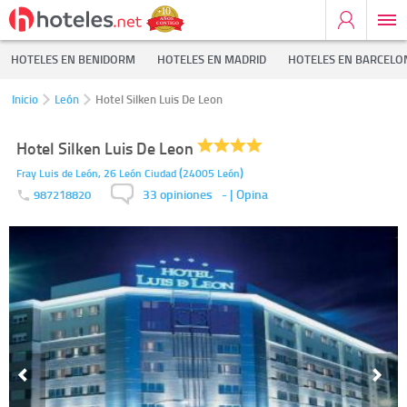
HOTELES EN BENIDORM
HOTELES EN MADRID
HOTELES EN BARCELO
Inicio
León
Hotel Silken Luis De Leon
Hotel Silken Luis De Leon
(
)
Fray Luis de León, 26
León Ciudad
24005
León
33 opiniones
-
| Opina
987218820