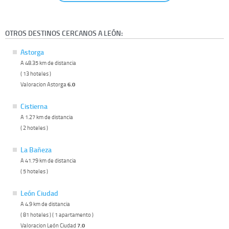
OTROS DESTINOS CERCANOS A LEÓN:
Astorga
A 48.35 km de distancia
( 13 hoteles )
Valoracion Astorga
6.0
Cistierna
A 1.27 km de distancia
( 2 hoteles )
La Bañeza
A 41.79 km de distancia
( 5 hoteles )
León Ciudad
A 4.9 km de distancia
( 81 hoteles ) ( 1 apartamento )
Valoracion León Ciudad
7.0