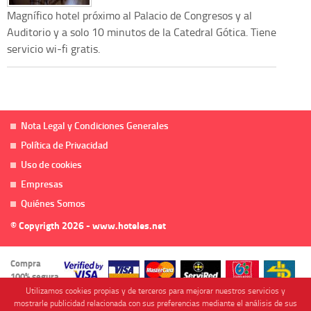
Magnífico hotel próximo al Palacio de Congresos y al
Auditorio y a solo 10 minutos de la Catedral Gótica. Tiene
servicio wi-fi gratis.
Nota Legal y Condiciones Generales
Política de Privacidad
Uso de cookies
Empresas
Quiénes Somos
© Copyrigth 2026 - www.hoteles.net
Compra
100% segura
Utilizamos cookies propias y de terceros para mejorar nuestros servicios y
mostrarle publicidad relacionada con sus preferencias mediante el análisis de sus