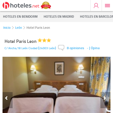
HOTELES EN BENIDORM
HOTELES EN MADRID
HOTELES EN BARCELO
Inicio
León
Hotel Paris Leon
Hotel Paris Leon
8 opiniones
(
)
-
| Opina
C/ Ancha,18
León Ciudad
24003
León