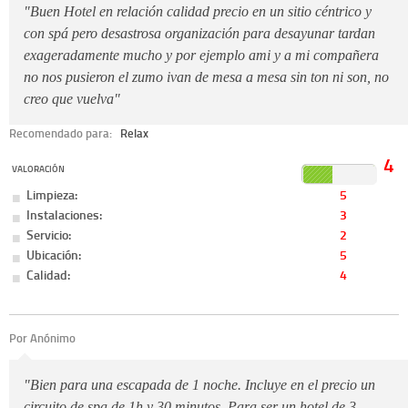
"Buen Hotel en relación calidad precio en un sitio céntrico y
con spá pero desastrosa organización para desayunar tardan
exageradamente mucho y por ejemplo ami y a mi compañera
no nos pusieron el zumo ivan de mesa a mesa sin ton ni son, no
creo que vuelva"
Recomendado para:
Relax
4
VALORACIÓN
Limpieza:
5
Instalaciones:
3
Servicio:
2
Ubicación:
5
Calidad:
4
Por Anónimo
"Bien para una escapada de 1 noche. Incluye en el precio un
circuito de spa de 1h y 30 minutos. Para ser un hotel de 3