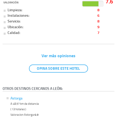
7.6
VALORACIÓN
Limpieza:
8
Instalaciones:
6
Servicio:
8
Ubicación:
9
Calidad:
7
Ver más opiniones
OPINA SOBRE ESTE HOTEL
OTROS DESTINOS CERCANOS A LEÓN:
Astorga
A 48.57 km de distancia
( 13 hoteles )
Valoracion Astorga
6.0