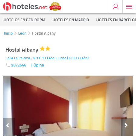
HOTELES EN BENIDORM
HOTELES EN MADRID
HOTELES EN BARCELO
Inicio
León
Hostal Albany
Hostal Albany
(
)
Calle La Paloma , N 11-13
León Ciudad
24003
León
| Opina
9872646