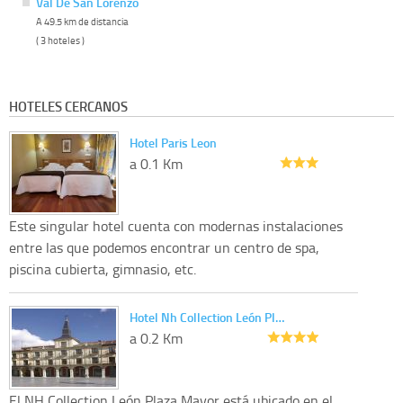
Val De San Lorenzo
A 49.5 km de distancia
( 3 hoteles )
HOTELES CERCANOS
Hotel Paris Leon
a 0.1 Km
Este singular hotel cuenta con modernas instalaciones
entre las que podemos encontrar un centro de spa,
piscina cubierta, gimnasio, etc.
Hotel Nh Collection León Pl…
a 0.2 Km
El NH Collection León Plaza Mayor está ubicado en el