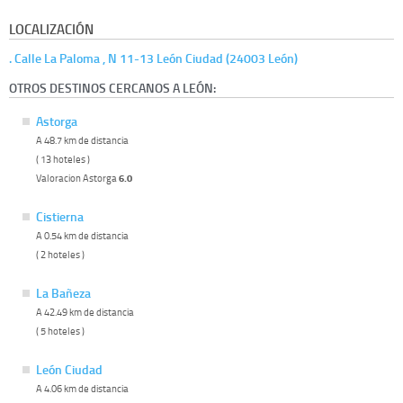
LOCALIZACIÓN
. Calle La Paloma , N 11-13 León Ciudad (24003 León)
OTROS DESTINOS CERCANOS A LEÓN:
Astorga
A 48.7 km de distancia
( 13 hoteles )
Valoracion Astorga
6.0
Cistierna
A 0.54 km de distancia
( 2 hoteles )
La Bañeza
A 42.49 km de distancia
( 5 hoteles )
León Ciudad
A 4.06 km de distancia