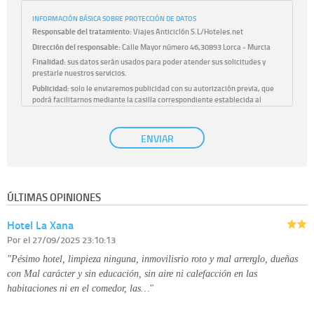
INFORMACIÓN BÁSICA SOBRE PROTECCIÓN DE DATOS
Responsable del tratamiento:
Viajes Anticiclón S.L/Hoteles.net
Dirección del responsable:
Calle Mayor número 46,30893 Lorca - Murcia
Finalidad:
sus datos serán usados para poder atender sus solicitudes y
prestarle nuestros servicios.
Publicidad:
solo le enviaremos publicidad con su autorización previa, que
podrá facilitarnos mediante la casilla correspondiente establecida al
efecto.
Base Jurídica:
únicamente trataremos sus datos con su consentimiento
ENVIAR
previo, que podrá facilitarnos mediante la casilla correspondiente
establecida al efecto.
Destinatarios:
con carácter general, sólo el personal de nuestra entidad
que esté debidamente autorizado podrá tener conocimiento de la
información que le pedimos. No se comunicarán datos a terceros.
ÚLTIMAS OPINIONES
Derechos:
tiene derecho a saber qué información tenemos sobre usted,
corregirla y eliminarla, tal y como se explica en la información adicional
Hotel La Xana
disponible en nuestra página web.
Información complementaria:
Puede consultar la información adicional y
Por
el 27/09/2025 23:10:13
detallada sobre cómo tratamos sus datos en la
política de privacidad
"Pésimo hotel, limpieza ninguna, inmovilisrio roto y mal arrerglo, dueñas
con Mal carácter y sin educación, sin aire ni calefacción en las
habitaciones ni en el comedor, las…"