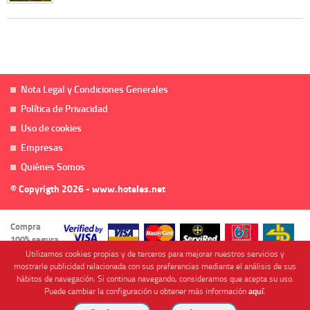
Nota Legal y Condiciones Generales
Política de Privacidad
Uso de cookies
Empresas
Quiénes Somos
© Copyrigth 2026 - www.hoteles.net
Compra
100% segura
Utilizamos cookies propias y de terceros para mejorar nuestros servicios y
mostrarle publicidad relacionada con sus preferencias mediante el análisis de sus
hábitos de navegación. Si continua navegando, consideramos que acepta su uso.
Puede cambiar la configuración u obtener más información
aquí
.
Cofinanciado por