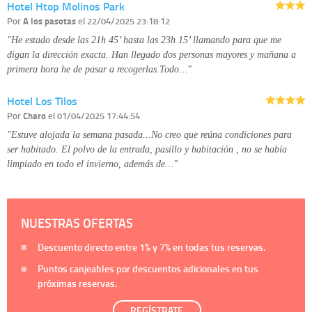
Hotel Htop Molinos Park
Por
A los pasotas
el 22/04/2025 23:18:12
"He estado desde las 21h 45’ hasta las 23h 15’ llamando para que me
digan la dirección exacta. Han llegado dos personas mayores y mañana a
primera hora he de pasar a recogerlas.Todo…"
Hotel Los Tilos
Por
Charo
el 01/04/2025 17:44:54
"Estuve alojada la semana pasada...No creo que reúna condiciones para
ser habitado. El polvo de la entrada, pasillo y habitación , no se había
limpiado en todo el invierno, además de…"
NUESTRAS OFERTAS
Descuento directo entre
1%
y
7%
en todas tus reservas.
Puntos canjeables por descuentos adicionales en tus
próximas reservas.
REGÍSTRATE