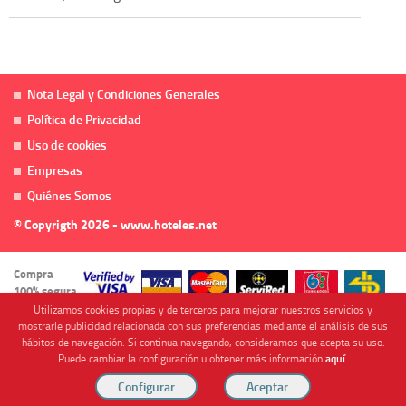
Nota Legal y Condiciones Generales
Política de Privacidad
Uso de cookies
Empresas
Quiénes Somos
© Copyrigth 2026 - www.hoteles.net
Compra
100% segura
Utilizamos cookies propias y de terceros para mejorar nuestros servicios y
mostrarle publicidad relacionada con sus preferencias mediante el análisis de sus
hábitos de navegación. Si continua navegando, consideramos que acepta su uso.
Puede cambiar la configuración u obtener más información
aquí
.
Cofinanciado por