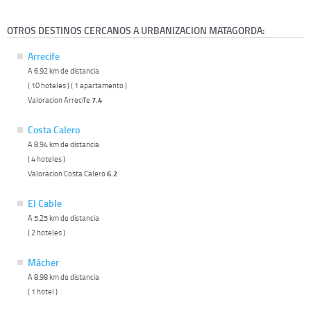
OTROS DESTINOS CERCANOS A URBANIZACION MATAGORDA:
Arrecife
A 6.92 km de distancia
( 10 hoteles ) ( 1 apartamento )
Valoracion Arrecife
7.4
Costa Calero
A 8.94 km de distancia
( 4 hoteles )
Valoracion Costa Calero
6.2
El Cable
A 5.25 km de distancia
( 2 hoteles )
Mácher
A 8.98 km de distancia
( 1 hotel )