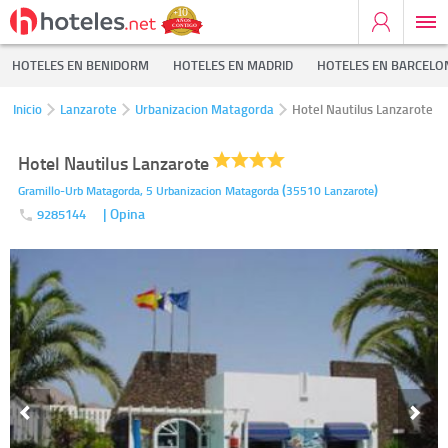
HOTELES EN BENIDORM
HOTELES EN MADRID
HOTELES EN BARCELO
Inicio
Lanzarote
Urbanizacion Matagorda
Hotel Nautilus Lanzarote
Hotel Nautilus Lanzarote
(
)
Gramillo-Urb Matagorda, 5
Urbanizacion Matagorda
35510
Lanzarote
| Opina
9285144