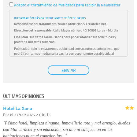
Acepto el tratamiento de mis datos para recibir la Newsletter
INFORMACIÓN BÁSICA SOBRE PROTECCIÓN DE DATOS
Responsable del tratamiento:
Viajes Anticiclón S.L/Hoteles.net
Dirección del responsable:
Calle Mayor número 46,30893 Lorca - Murcia
Finalidad:
sus datos serán usados para poder atender sus solicitudes y
prestarle nuestros servicios.
Publicidad:
solo le enviaremos publicidad con su autorización previa, que
podrá facilitarnos mediante la casilla correspondiente establecida al
efecto.
Base Jurídica:
únicamente trataremos sus datos con su consentimiento
ENVIAR
previo, que podrá facilitarnos mediante la casilla correspondiente
establecida al efecto.
Destinatarios:
con carácter general, sólo el personal de nuestra entidad
que esté debidamente autorizado podrá tener conocimiento de la
información que le pedimos. No se comunicarán datos a terceros.
ÚLTIMAS OPINIONES
Derechos:
tiene derecho a saber qué información tenemos sobre usted,
corregirla y eliminarla, tal y como se explica en la información adicional
Hotel La Xana
disponible en nuestra página web.
Información complementaria:
Puede consultar la información adicional y
Por
el 27/09/2025 23:10:13
detallada sobre cómo tratamos sus datos en la
política de privacidad
"Pésimo hotel, limpieza ninguna, inmovilisrio roto y mal arrerglo, dueñas
con Mal carácter y sin educación, sin aire ni calefacción en las
habitaciones ni en el comedor, las…"