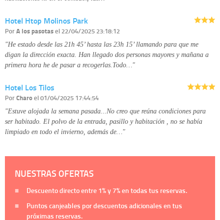
Hotel Htop Molinos Park
Por
A los pasotas
el 22/04/2025 23:18:12
"He estado desde las 21h 45’ hasta las 23h 15’ llamando para que me
digan la dirección exacta. Han llegado dos personas mayores y mañana a
primera hora he de pasar a recogerlas.Todo…"
Hotel Los Tilos
Por
Charo
el 01/04/2025 17:44:54
"Estuve alojada la semana pasada...No creo que reúna condiciones para
ser habitado. El polvo de la entrada, pasillo y habitación , no se había
limpiado en todo el invierno, además de…"
NUESTRAS OFERTAS
Descuento directo entre
1%
y
7%
en todas tus reservas.
Puntos canjeables por descuentos adicionales en tus
próximas reservas.