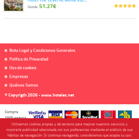
51.27€
Desde
Nota Legal y Condiciones Generales
Política de Privacidad
Uso de cookies
Empresas
Quiénes Somos
© Copyrigth 2026 - www.hoteles.net
Compra
100% segura
Utilizamos cookies propias y de terceros para mejorar nuestros servicios y
mostrarle publicidad relacionada con sus preferencias mediante el análisis de sus
hábitos de navegación. Si continua navegando, consideramos que acepta su uso.