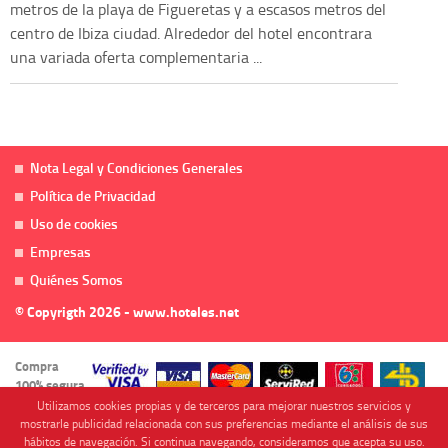
metros de la playa de Figueretas y a escasos metros del
centro de Ibiza ciudad. Alrededor del hotel encontrara
una variada oferta complementaria ...
Nota Legal y Condiciones Generales
Política de Privacidad
Uso de cookies
Empresas
Quiénes Somos
© Copyrigth 2026 - www.hoteles.net
Compra
100% segura
Utilizamos cookies propias y de terceros para mejorar nuestros servicios y
mostrarle publicidad relacionada con sus preferencias mediante el análisis de sus
hábitos de navegación. Si continua navegando, consideramos que acepta su uso.