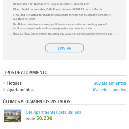
Responsable del tratamiento:
Viajes Anticiclón S.L/Hoteles.net
Dirección del responsable:
Calle Mayor número 46,30893 Lorca - Murcia
Finalidad:
sus datos serán usados para poder atender sus solicitudes y prestarle
nuestros servicios.
Publicidad:
solo le enviaremos publicidad con su autorización previa, que podrá
facilitarnos mediante la casilla correspondiente establecida al efecto.
Base Jurídica:
únicamente trataremos sus datos con su consentimiento previo, que
podrá facilitarnos mediante la casilla correspondiente establecida al efecto.
Destinatarios:
con carácter general, sólo el personal de nuestra entidad que esté
ENVIAR
debidamente autorizado podrá tener conocimiento de la información que le pedimos.
No se comunicarán datos a terceros.
Derechos:
tiene derecho a saber qué información tenemos sobre usted, corregirla y
eliminarla, tal y como se explica en la información adicional disponible en nuestra
página web.
Información complementaria:
Puede consultar la información adicional y detallada
TIPOS DE ALOJAMIENTO
sobre cómo tratamos sus datos en la
política de privacidad
Hoteles
363 alojamientos
Apartamentos
107 seleccionados
ÚLTIMOS ALOJAMIENTOS VISITADOS
Life Apartments Costa Ballena
50.23€
Desde