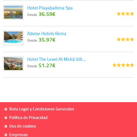
Hotel Playaballena Spa
36.59€
Desde
Advise Hotels Reina
35.97€
Desde
Hotel The Level At Meliá Vill…
51.27€
Desde
Nota Legal y Condiciones Generales
Política de Privacidad
Uso de cookies
Empresas