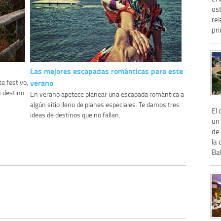
es
rel
pri
Las mejores escapadas románticas para este
verano
e festivo,
n destino
En verano apetece planear una escapada romántica a
algún sitio lleno de planes especiales. Te damos tres
El
ideas de destinos que no fallan.
un 
de 
la 
Bah