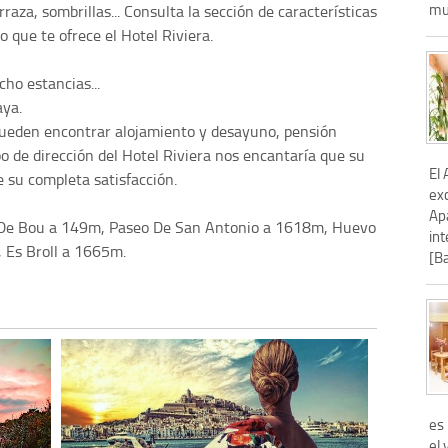
muy
aza, sombrillas... Consulta la sección de características
o que te ofrece el Hotel Riviera.
ho estancias...
aya.
pueden encontrar alojamiento y desayuno, pensión
o de dirección del Hotel Riviera nos encantaría que su
El
e su completa satisfacción.
ex
Ap
 De Bou a 149m, Paseo De San Antonio a 1618m, Huevo
in
 Es Broll a 1665m.
[Ba
es
el 