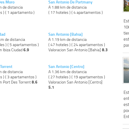
Des Moro
San Antonio De Portmany
m de distancia
A 1.88 km de distancia
es ) ( 1 apartamento )
( 17 hoteles ) ( 4 apartamentos )
Es
100
tie
udad
San Antonio [Bahia]
est
km de distancia
A 1.19 km de distancia
les ) ( 5 apartamentos )
( 47 hoteles ) ( 24 apartamentos )
par
6.9
8.3
n Ibiza Ciudad
Valoracion San Antonio [Bahia]
 Torrent
San Antonio [Centro]
m de distancia
A 1.36 km de distancia
es ) ( 3 apartamentos )
( 27 hoteles ) ( 19 apartamentos )
8.6
on Port Des Torrent
Valoracion San Antonio [Centro]
5.1
Es
enf
es
po
Enf