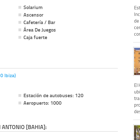
Solarium
Es
Ascensor
Inc
de 
Cafetería / Bar
cer
Área De Juegos
co
Caja fuerte
0 Ibiza)
El
ub
Estación de autobuses: 120
tr
Aeropuerto: 1000
pr
des
 ANTONIO [BAHIA]: