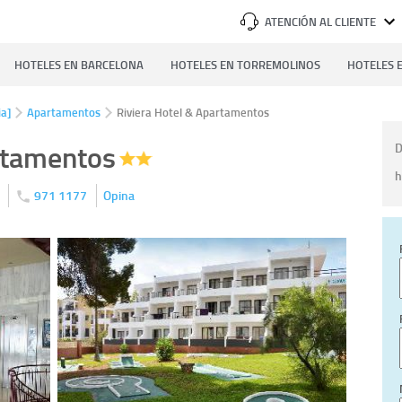
ATENCIÓN AL CLIENTE
HOTELES EN BARCELONA
HOTELES EN TORREMOLINOS
HOTELES E
ia]
Apartamentos
Riviera Hotel & Apartamentos
rtamentos
D
h
)
971 1177
Opina