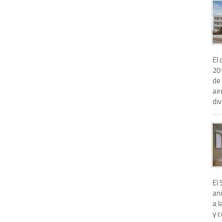
El
20
de
air
div
El 
an
a 
y c