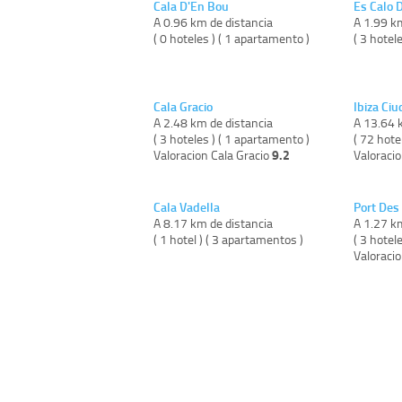
Cala D'En Bou
Es Calo 
A 0.96 km de distancia
A 1.99 k
( 0 hoteles ) ( 1 apartamento )
( 3 hotel
Cala Gracio
Ibiza Ci
A 2.48 km de distancia
A 13.64 
( 3 hoteles ) ( 1 apartamento )
( 72 hote
9.2
Valoracion Cala Gracio
Valoracio
Cala Vadella
Port Des
A 8.17 km de distancia
A 1.27 k
( 1 hotel ) ( 3 apartamentos )
( 3 hotel
Valoraci