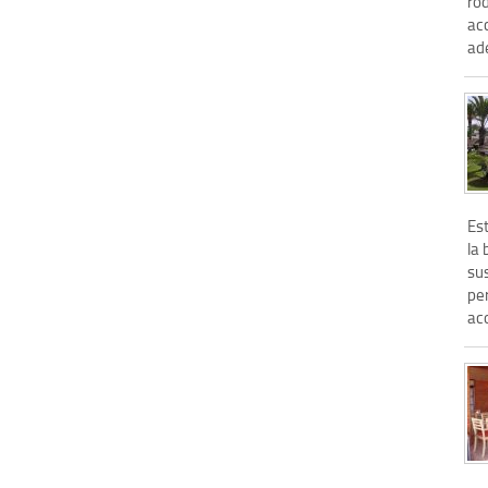
rod
acc
ad
Es
la 
su
pe
aco