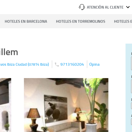
ATENCIÓN AL CLIENTE
HOTELES EN BARCELONA
HOTELES EN TORREMOLINOS
HOTELES E
illem
(
)
9713160204
Opina
avos
Ibiza Ciudad
07814
Ibiza