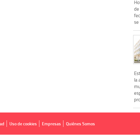
Hot
de 
fe
se 
Es
la
mu
esp
pro
dad
Uso de cookies
Empresas
Quiénes Somos