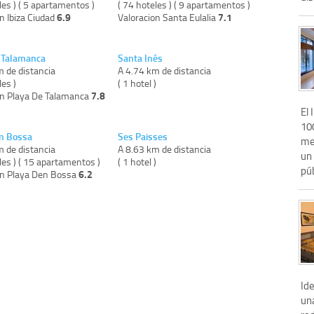
les ) ( 5 apartamentos )
( 74 hoteles ) ( 9 apartamentos )
6.9
7.1
n Ibiza Ciudad
Valoracion Santa Eulalia
 Talamanca
Santa Inés
m de distancia
A 4.74 km de distancia
les )
( 1 hotel )
7.8
on Playa De Talamanca
El 
100
n Bossa
Ses Paisses
me
m de distancia
A 8.63 km de distancia
un
les ) ( 15 apartamentos )
( 1 hotel )
púb
6.2
on Playa Den Bossa
Id
una