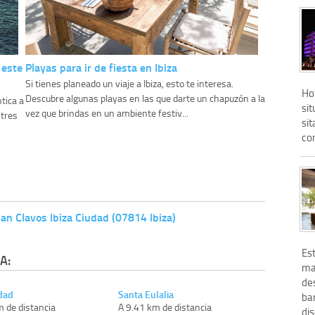
 este
Playas para ir de fiesta en Ibiza
Si tienes planeado un viaje a Ibiza, esto te interesa.
Hot
Descubre algunas playas en las que darte un chapuzón a la
tica a
sit
vez que brindas en un ambiente festiv...
 tres
sit
con
an Clavos Ibiza Ciudad (07814 Ibiza)
Est
A:
ma
de
udad
Santa Eulalia
bar
m de distancia
A 9.41 km de distancia
dis