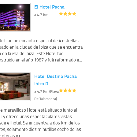
El Hotel Pacha
a 4.7 Km
el con un encanto especial de 4 estrellas
uado en la ciudad de Ibiza que se encuentra
a en la isla de Ibiza. Este Hotel fué
struido en el año 1987 y fué reformado e...
Hotel Destino Pacha
Ibiza R…
a 4.7 Km (Playa
De Talamanca)
e maravilloso Hotel está situado junto al
r y ofrece unas espectaculares vistas
sde el hotel. Se encuentra a dos Km de los
es, solamente diez minutillos coche de las
cotecas y c...