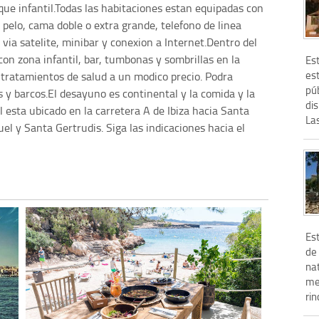
ue infantil.Todas las habitaciones estan equipadas con
 pelo, cama doble o extra grande, telefono de linea
 via satelite, minibar y conexion a Internet.Dentro del
e con zona infantil, bar, tumbonas y sombrillas en la
Es
est
s tratamientos de salud a un modico precio. Podra
púb
s y barcos.El desayuno es continental y la comida y la
di
l esta ubicado en la carretera A de Ibiza hacia Santa
Las
el y Santa Gertrudis. Siga las indicaciones hacia el
Est
de 
nat
me
rin