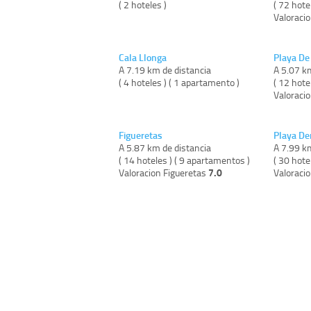
( 2 hoteles )
( 72 hote
Valoracio
Cala Llonga
Playa De
A 7.19 km de distancia
A 5.07 k
( 4 hoteles ) ( 1 apartamento )
( 12 hote
Valoraci
Figueretas
Playa De
A 5.87 km de distancia
A 7.99 k
( 14 hoteles ) ( 9 apartamentos )
( 30 hote
7.0
Valoracion Figueretas
Valoraci