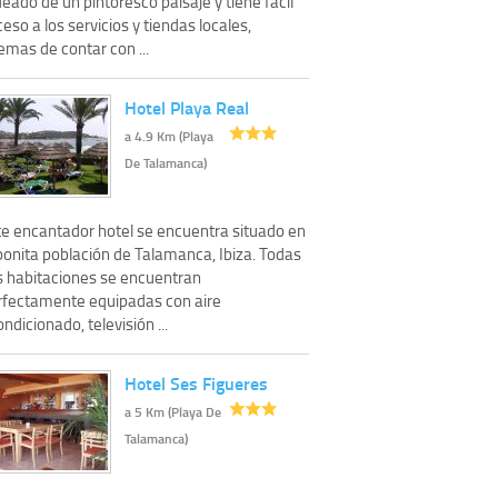
eado de un pintoresco paisaje y tiene facil
eso a los servicios y tiendas locales,
emas de contar con ...
Hotel Playa Real
a 4.9 Km (Playa
De Talamanca)
te encantador hotel se encuentra situado en
bonita población de Talamanca, Ibiza. Todas
s habitaciones se encuentran
rfectamente equipadas con aire
ndicionado, televisión ...
Hotel Ses Figueres
a 5 Km (Playa De
Talamanca)