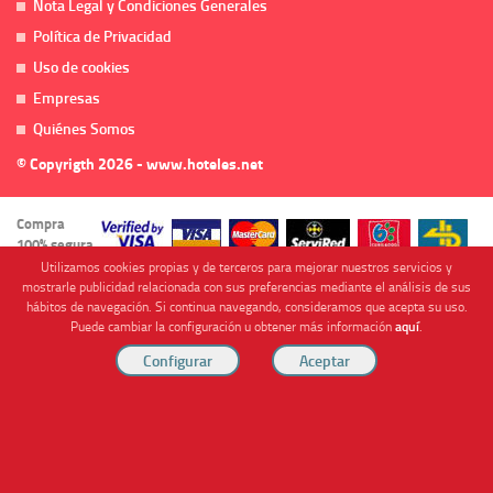
Nota Legal y Condiciones Generales
Política de Privacidad
Uso de cookies
Empresas
Quiénes Somos
© Copyrigth 2026 - www.hoteles.net
Compra
100% segura
Utilizamos cookies propias y de terceros para mejorar nuestros servicios y
mostrarle publicidad relacionada con sus preferencias mediante el análisis de sus
hábitos de navegación. Si continua navegando, consideramos que acepta su uso.
Puede cambiar la configuración u obtener más información
aquí
.
Cofinanciado por
Viajes Anticiclón, S.L. Agencia de Viajes Online - C.I. MU-107-2-25. C/ Mayor nº46 Bajo,
CP: 30893, Almendricos (Murcia, Spain).
RESERVAR HABITACIÓN