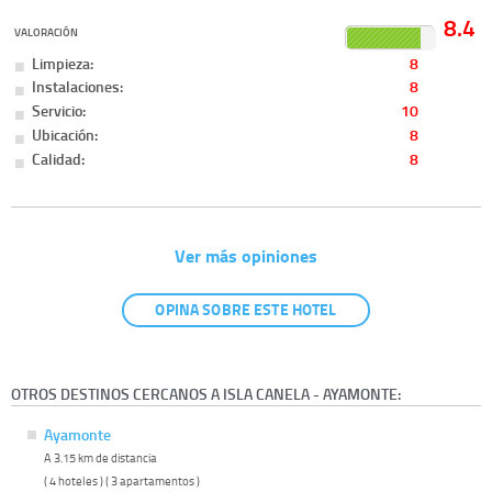
8.4
VALORACIÓN
Limpieza:
8
Instalaciones:
8
Servicio:
10
Ubicación:
8
Calidad:
8
Ver más opiniones
OPINA SOBRE ESTE HOTEL
OTROS DESTINOS CERCANOS A ISLA CANELA - AYAMONTE:
Ayamonte
A 3.15 km de distancia
( 4 hoteles ) ( 3 apartamentos )