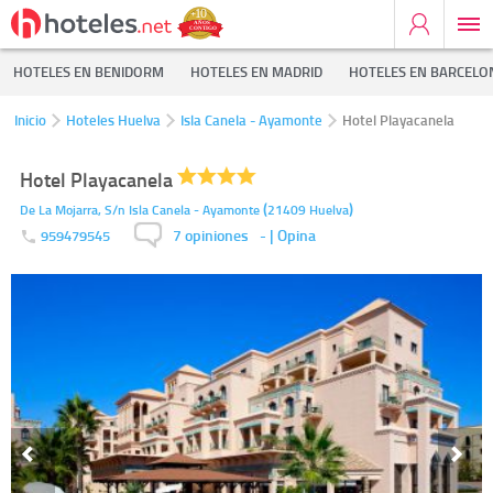
HOTELES EN BENIDORM
HOTELES EN MADRID
HOTELES EN BARCELO
Inicio
Hoteles Huelva
Isla Canela - Ayamonte
Hotel Playacanela
Hotel Playacanela
(
)
De La Mojarra, S/n
Isla Canela - Ayamonte
21409
Huelva
7 opiniones
-
| Opina
959479545