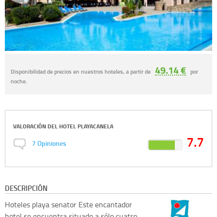
49.14 €
Disponibilidad de precios en nuestros hoteles, a partir de
por
noche.
VALORACIÓN DEL
HOTEL PLAYACANELA
7.7
7
Opiniones
DESCRIPCIÓN
Hoteles playa senator
Este encantador
hotel se encuentra situado a sólo cuatro